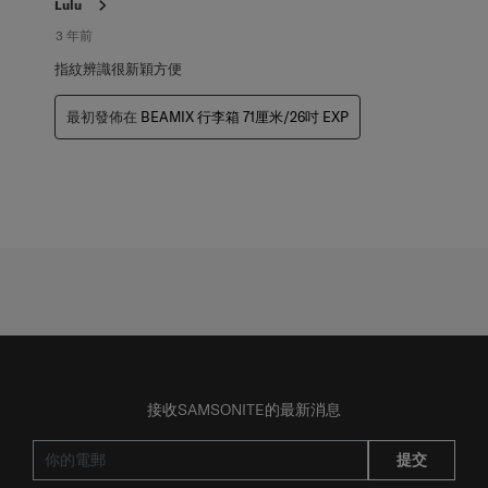
Lulu
項
評
3 年前
論。
指紋辨識很新穎方便
最初發佈在
BEAMIX 行李箱 71厘米/26吋 EXP
接收SAMSONITE的最新消息
提交