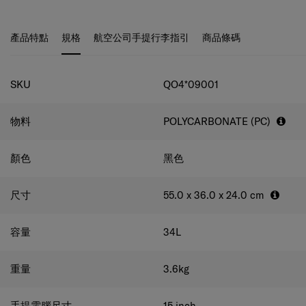
紋。 解鎖時，指紋標示會閃爍作提示。 Aero-Trac
Suspension II 輪胎系統減少推動行李箱時的震動。 它還裝
有滾珠軸承，讓滑動時更平穩。 在行李箱的正面開口配有
產品特點
規格
航空公司手提行李指引
商品條碼
鎖，讓您垂直行李箱時仍可拿取物品，適合放置手提電腦或
其他必需品。 由再生 PET 製成的深色內裡和面料布並採用
規格
抗菌技術，應用於經常接觸的位置，減少細菌生長。 另
SKU
QO4*09001
外，亦加入個性化標籤以便於識別您的行李箱。
物料
POLYCARBONATE (PC)
顏色
黑色
尺寸
55.0 x 36.0 x 24.0
cm
容量
34
L
重量
3.6
kg
手提電腦尺寸
15
inch