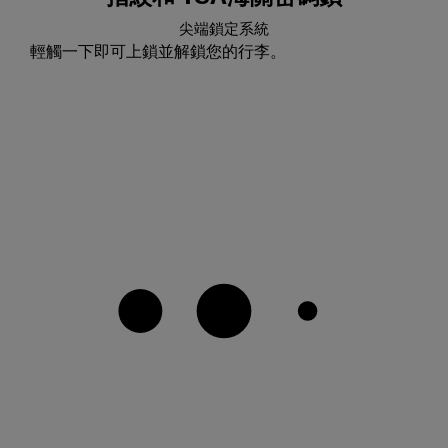
尖端鎖定系統
輕觸一下即可上鎖並解鎖您的行李。