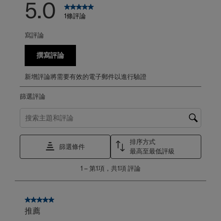
5.0
1條評論
寫評論
撰寫評論
新增評論將需要有效的電子郵件以進行驗證
篩選評論
搜尋主題和評論搜尋區域
排序方式
篩選條件
最高至最低評級
1
1
–
第1項，共1項
評論
至
第
1
項，
5星，共5星。
共
推薦
1