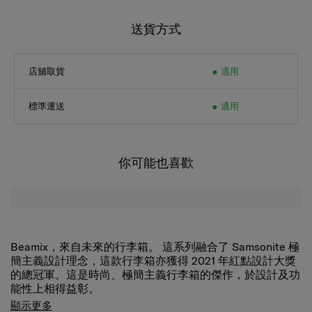
送貨方式
店舖取貨
適用
標準運送
適用
你可能也喜歡
Beamix，來自未來的行李箱。 這系列融合了 Samsonite 極
簡主義設計理念，這款行李箱亦獲得 2021 年紅點設計大獎
的總冠軍。這是時尚、極簡主義行李箱的傑作，於設計及功
能性上相得益彰。
Beamix 配備完善的指紋鎖，最多可儲存 20 個獨特的指
顯示更多