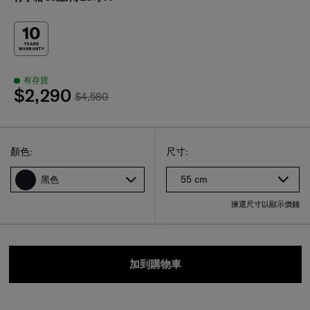
有存貨
$2,290
$4,580
Select
選擇尺碼
Select
顏色:
尺寸:
55 cm
黑色
揀選尺寸以顯示價錢
加到購物車