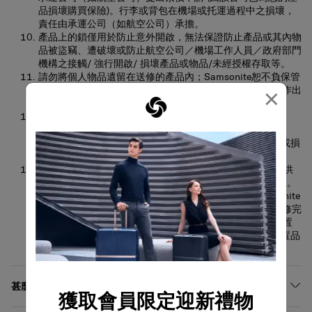
品損壞購買保險)。行李或背包在機場或托運過程中之損壞，
責任由承運公司（如航空公司）承擔。
產品上的鎖僅用於防止意外開啟，無法保證防止產品或其內物
品被盜竊、遭破壞或防止航空公司／機場工作人員／政府部門
機構之接觸/ 強行開啟/ 損壞產品或物品/未經授權存取等。
請勿將個人物品遺留在送修的產品內；Samsonite恕不負保管
×
責任，亦不承擔任何有關財物遺失、損失、損毀的責任或作出
賠償。
在任何情況下，當產品正在維修中並由Samsonite保管時，
Samsonite的責任僅限於受影響產品的維修或更換費用。
Samsonite在任何情況下均不會對您所受的任何其他損失或損
害負責，包括任何間接或衍生性損害。
Samsonite 將在維修完成後通知您，並保留已維修的產品供
您於7個工作天內（以香港特別行政區的工作天為準）領取。
若未能於限期內取回，該產品將被送返倉庫存放而Samsonite
保留向您收取相關儲存及運輸費用的權利。若維修件於維修完
成後30日曆天尚未被領取，Samsonite有權視該產品為棄置
物品並予以處理而無需另行通知。Samsonite不會對該棄置品
承擔任何損失或損害負責。
甚麼不在保修範圍之內?
獲取會員限定迎新禮物