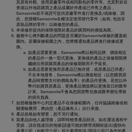
其原有外觀、使用原廠零件或相同顏色的零件等。尤其對於在
香港以外地區購買之產品或屬於停產或已停售之產品，
Samsonite並不保證可提供原廠零件進行更換及/或維修。因
此，您授權Samsonite全權決定使用替代零件（如有, 包括非
原裝品牌的零件）以維修您的產品。
本保修所提供的保障僅限於產品於購買時的價值為限。
服務中心將判斷產品的問題是否屬於Samsonite保修的覆蓋範
圍內。若屬保修範圍之內，您將獲通知產品將進行維修或更
換。
如產品需要更換，Samsonite將以相同品牌、價值相近
的產品作一換一型式更換。更換後的產品之保修期限將
繼續沿用原購買產品的保修期限而不予延長。
如產品需要更換而原產品已無存貨，或原產品已停產/
不在本地發售，Samsonite將以價值相近（以您購買原
產品時實際支付的價格為準）的產品作更換。若您以外
幣付款購買原產品，更換產品價值將以更換當日的匯率
計算。Samsonite不會為您因貨幣兌換或匯率變化導致
的損失負責。
如授權服務中心判定產品不在保修範圍內，任何協議維修或相
關運輸費用，將由您（產品擁有人）自行承擔。
產品規格如有變更，恕不另行通知。
當產品由他人處理後，請即時檢查產品狀況。如在運送過程中
受損，請在抵達目的地後(請盡可能於辦理清關前提出)盡快向
承運公司（如航空公司）提出索償申請 (因該公司已為您的產