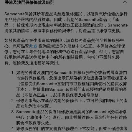
香港及澳門保修條款及細則
Samsonite保證其所有產品均經過嚴格測試，以確保您所信賴的旅行
用品符合嚴格的品質標準。因此，若您的Samsonite產品（「產
品」）於保修期內出現由材料或製造工藝上製造的缺陷，Samsonite
將依其酌情權，根據本保修條款與條件，對產品進行維修或更換。
如發現產品存在生產造成的缺陷，請直接將產品交付至授權服務中
心。您可點擊
此處
查詢最就近你的服務中心位置。本保修為全球保
修，您可在世界任何地區的服務中心進行產品維修。然而，您需自
行承擔將產品送往服務中心的所有相關費用，包括但不限於包裝
費、運輸費及適用稅項等費用。
如需於香港及澳門的Samsonite授權服務中心或新秀麗直營門
市進行保修服務，您須出示已填妥的保修證書及購買收據正本
（僅接受由Samsonite直營門市或授權經銷商發出的購買收據
正本）。對於非由Samsonite直營門市或授權經銷商購買的產
品（即使為正品），恕不提供保養及維修服務。
保修期限顯示在產品內附的保修卡上，或可於我們網站上的產
品功能列表中查閱。
Samsonite產品的保養維修必須經認可的Samsonite授權維修
中心（”維修中心”）進行。由非授權維修人員進行的任何維修
將會導致保養失效。
維修服務的目的在於將貨品修理至正常功能，但並不保證恢復