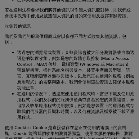
若在適用法律要求我們將其他資訊視作個人資訊般對待，則我們或
會按本政策中使用及披露個人資訊的目的來使用及披露有關資訊。
收集其他資訊
我們及我們的服務供應商或會以多種不同方式收集其他資訊，包
括：
透過您的瀏覽器或裝置
：某些資訊會被大部分瀏覽器或自動透
過您的裝置收集，例如是您的媒體存取控制 (Media Access
Control，MAC) 位址、電腦類型 (Windows 或 Macintosh)、
螢幕解析度、操作系統名稱與版本、裝置生產商與型號、語
言、互聯網瀏覽器類型與版本，以及您正在使用的服務（例如
應用程式）的名稱與版本。我們會使用這些資訊去確保本服務
功能正常。
在適用的情況下，透過您使用應用程式時
：當您下載及使用應
用程式，我們及我們的服務供應商或會基於您的裝置編號，來
追蹤及收集應用程式使用數據，例如是您裝置上的應用程式存
取我們伺服器的日期和時間，以及何種資訊及檔案被下載至應
用程式。
使用 Cookie：
Cookie 是直接儲存在您正在使用的電腦上的資料
塊。Cookie 能讓我們收集如瀏覽器類型、使用本服務的時長、瀏覽
過的頁面、語言偏好、網站位置及其他匿名傳輸數據等資料。我們