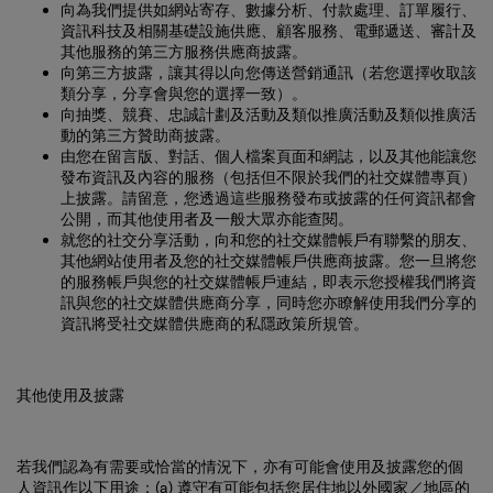
資訊科技及相關基礎設施供應、顧客服務、電郵遞送、審計及
其他服務的第三方服務供應商披露。
向第三方披露，讓其得以向您傳送營銷通訊（若您選擇收取該
類分享，分享會與您的選擇一致）。
向抽獎、競賽、忠誠計劃及活動及類似推廣活動及類似推廣活
動的第三方贊助商披露。
由您在留言版、對話、個人檔案頁面和網誌，以及其他能讓您
發布資訊及內容的服務（包括但不限於我們的社交媒體專頁）
上披露。請留意，您透過這些服務發布或披露的任何資訊都會
公開，而其他使用者及一般大眾亦能查閱。
就您的社交分享活動，向和您的社交媒體帳戶有聯繫的朋友、
其他網站使用者及您的社交媒體帳戶供應商披露。您一旦將您
的服務帳戶與您的社交媒體帳戶連結，即表示您授權我們將資
訊與您的社交媒體供應商分享，同時您亦瞭解使用我們分享的
資訊將受社交媒體供應商的私隱政策所規管。
其他使用及披露
若我們認為有需要或恰當的情況下，亦有可能會使用及披露您的個
人資訊作以下用途：(a) 遵守有可能包括您居住地以外國家／地區的
適用法律、回應公眾及有可能包括您居住地以外國家／地區政府機