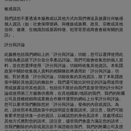
敏感資訊
我們請您不要透過本服務或以其他方式向我們傳送及披露任何敏感
個人資訊（如：社會保障號碼、與種族或族裔、政見、宗教或其他
信仰、健康、生物識別或基因特徵、犯罪背景或商會會籍有關的資
訊）。
評分與評論
此服務包括我們網站上的「評分與評論」功能，您可以選擇使用此
功能為產品留下評分並分享產品評論。我們可能會收集您的個人資
料，並在您選擇使用「評分與評論」功能時收集其他資訊。本私隱
政策中關於收集個人資料的相關條款將適用於「評分與評論」功
能。對於透過「評分與評論」功能收集的其他資訊，除了本私隱政
策中關於其他資訊的條款外，我們還可能出於特定的評論用途而使
用或披露這些其他資訊，包括但不限於由我們直接管理的評分和評
論或使用第三方服務供應商，在其他國家/地區的我們、我們的附屬
公司及授權經銷商或業務合作夥伴運營的網站上分享評分和評論。
您可以要求我們刪除您於「評分與評論」發佈的內容或資訊。為
此，請依照本私隱政策中的說明提交書面請求。請注意，我們可能
會要求您提供進一步的資訊，以確認您的身份及請求，並處理或以
其他方式應對您的請求。請注意，儘管我們會盡力滿足您的請求，
但我們刪除的內容或資訊並不保證能在我們、我們的附屬公司及授
權經銷商或業務合作夥伴運營的網站或互聯網上完全或徹底刪除。