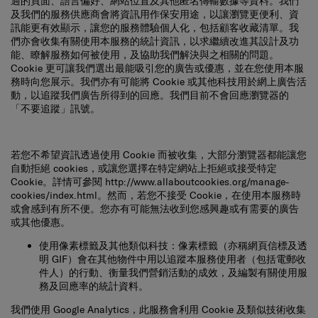
及我們的服務供應商會將資訊用作保安用途，以讓瀏覽更便利、資
訊能更有效顯示，讓您的服務體驗個人化，包括顧客收藏清單。我
們亦會收集有關使用本服務的統計資訊，以求繼續改進其設計及功
能、瞭解服務如何被使用，及協助我們解決與之相關的問題。
Cookie 更可讓我們選出最能吸引您的廣告或優惠，並在您使用本服
務時向您展示。我們亦有可能將 Cookie 或其他科技用於網上廣告活
動，以追蹤我們廣告所得到的回應。我們目前不會回應瀏覽器的
「不要追蹤」訊號。
若您不希望資訊透過使用 Cookie 而被收集，大部分瀏覽器都能讓您
自動拒絕 cookies，或讓您選擇在特定網站上拒絕或接受特定
Cookie。詳情可參閱
http://www.allaboutcookies.org/manage-
cookies/index.html
。然而，若您不接受 Cookie，在使用本服務時
或會感到有所不便。您亦有可能無法收到您感興趣或有需要的廣告
或其他優惠。
使用像素標籤及其他類似科技
：像素標籤（亦稱網頁信標及透
明 GIF）會在其他物件中用以追蹤本服務使用者（包括電郵收
件人）的行動、衡量我們營銷活動的成效，及編製有關使用服
務及回應率的統計資料。
我們使用 Google Analytics，此服務會利用 Cookie 及類似技術收集
並分析有關本服務使用情況的數據，並就相關活動和趨勢作出報