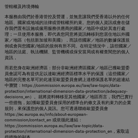
管轄權及跨境傳輸
本服務由我們於香港管控及營運，並無意讓我們受香港以外的任何
地區、國家或地域的法律或管轄權所約束。您的個人資訊或會在儲
存我們置有設施或僱用服務供應商的國家／地區中或於其進行處
理；一旦使用本服務，即代表您同意將資訊轉移到您居住地以外國
家／地區（包括新加坡和美國），而該些國家／地區的數據保護規
例或會與您國家/地區的規例有所不同。在特定情況中，該些國家／
地區的法庭、執法機關、監管機構或保安當局或有權查閱您的個人
資訊，
而若您身在歐洲經濟區：部分非歐洲經濟區國家／地區已獲歐盟委
員會認可為有提供足以達歐洲經濟區標準水平的保護（這些國家／
地區的完整名單可於此連至歐盟委員會網上達標保護名單的超連結
中瀏覽：
https://commission.europa.eu/law/law-topic/data-
protection/international-dimension-data-protection/adequacy-
decisions_en
）。就將資料轉移至其他國家／地區而言，我們已實行
一些措拖，如[獲歐盟委員會採用的標準合約條文及有約束力的企業
規則，來保護您的個人資訊。您可透過聯絡歐盟委員會
https://ec.europa.eu/info/about-european-
commission/contact_en
或依循此連結：
https://commission.europa.eu/law/law-topic/data-
protection/international-dimension-data-protection_en
，索取這
些措拖的副本。