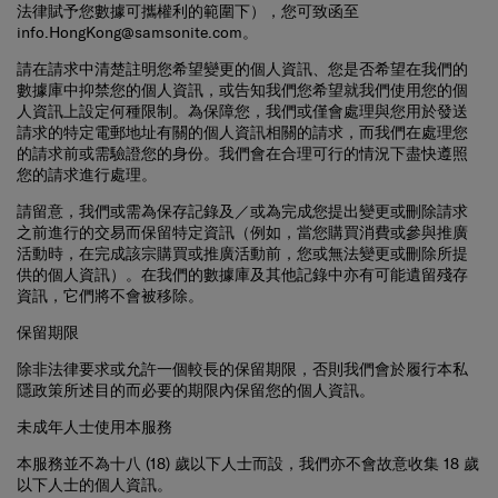
info.HongKong@samsonite.com
。
請在請求中清楚註明您希望變更的個人資訊、您是否希望在我們的
數據庫中抑禁您的個人資訊，或告知我們您希望就我們使用您的個
人資訊上設定何種限制。為保障您，我們或僅會處理與您用於發送
請求的特定電郵地址有關的個人資訊相關的請求，而我們在處理您
的請求前或需驗證您的身份。我們會在合理可行的情況下盡快遵照
您的請求進行處理。
請留意，我們或需為保存記錄及／或為完成您提出變更或刪除請求
之前進行的交易而保留特定資訊（例如，當您購買消費或參與推廣
活動時，在完成該宗購買或推廣活動前，您或無法變更或刪除所提
供的個人資訊）。在我們的數據庫及其他記錄中亦有可能遺留殘存
資訊，它們將不會被移除。
保留期限
除非法律要求或允許一個較長的保留期限，否則我們會於履行本私
隱政策所述目的而必要的期限內保留您的個人資訊。
未成年人士使用本服務
本服務並不為十八 (18) 歲以下人士而設，我們亦不會故意收集 18 歲
以下人士的個人資訊。