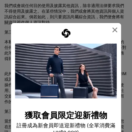
不得使用及披露之。在某些情況中，我們或會將其他資訊與個人資
訊綜合起來。倘若如此，則只要資訊尚屬綜合資訊，我們便會將有
關資訊視作個人資訊對待。
×
第三方服務
本私隱政策並不適用於任何第三方（包括任何經營本服務所連結的
任何網站或服務的第三方）的私隱、資訊或其他做法, 而我們亦不對
此等事宜負責。儘管服務包含連結，亦不代表所連結的網站或服務
得到我們或我們的聯屬公司認可。
此外，就其他機構如 Facebook、Apple、Google、Microsoft、RIM
或其他應用程式開發商、應用程式供應商、社交媒體平台供應商、
操作系統供應商、無線服務供應商、或裝置生產商的資訊收集、使
用、披露或保安政策或做法，包括任何您透過應用程式或我們的社
交媒體專頁向其他機構披露的個人資訊，或有關該等程式或專頁而
作的同等披露，我們概不負責。
第三方廣告
獲取會員限定迎新禮物
當您存取及使用本服務及其他網站或網上服務時，我們或會基於您
在您任何裝置上存取及使用本服務及其他網站或網上服務的相關資
註冊成為新會員即送迎新禮物 (全單消費滿
訊，以及我們從第三方處取得的資訊，使用第三方廣告公司向您提