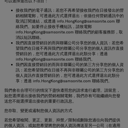
接收我們的電子通訊
：若您不再希望接收我們在日後發出的營
銷相關電郵，可透過此方式選擇退出：
依循任何營銷通訊中的
取消訂閱連結，或透過
info.HongKong@samsonite.com
聯
絡我們
。如要停止接收手機短訊，請致電郵
info.HongKong@samsonite.com
聯絡我們的顧客服務部，取
消以短訊聯絡。
我們因直接營銷目的而與聯屬公司分享您的個人資訊：
若您希
望我們在日後不再與我們的聯屬公司分享您的個人資訊作直接
營銷目的，您可透過此方式選擇退出此類分享：
透過
info.HongKong@samsonite.com
聯絡我們。
我們因直接營銷目的而與非聯屬公司的第三方分享您的個人資
訊：若您希望我們在日後不再與非聯屬公司的第三方分享您的
個人資訊作直接營銷目的，您可透過此方式選擇退出此類分
享：
透過
info.HongKong@samsonite.com
聯絡我們。
我們會在合理可行的情況下盡快遵照您的請求進行處理。請留意，
如您選擇退出接收我們的營銷相關電郵，我們亦有可能繼續向您發
送您不能選擇退出接收的重要行政訊息。
您存取、變更或遏制您個人資訊的方式
若您希望檢閱、更正、更新、抑禁／限制或刪除您過往向我們提供
的個人資訊，或如您希望將您的個人資訊傳送至另一公司（在適用
法律賦予您數據可攜權利的範圍下），您可致函至