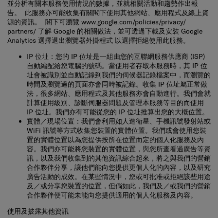
告。 此服務亦可能收集有關閣下使用其他網站、應用程式及線上資
源的資訊。 閣下可瀏覽
www.google.com/policies/privacy/‌
partners/
了解 Google 的相關做法，並可透過下載及安裝
Google
Analytics 選擇退出瀏覽器外掛程式
以選擇拒絕使用此服務。
IP 位址
：您的 IP 位址是一組由您的互聯網服務供應商 (ISP)
自動編配給您電腦的號碼。當使用者存取本服務時，其 IP 位
址會被識別並自動記錄到我們的伺候器記錄檔案中，而瀏覽的
時間及瀏覽過的頁面亦會同時被記錄。收集 IP 位址屬正常做
法，很多網站、應用程式及其他服務亦會自動進行。我們會就
計算使用級別、診斷伺服器問題及管理本服務等目的而使用
IP 位址。我們亦有可能從您的 IP 位址推算出您的大概位置。
實體／現場位置
：我們會利用如人造衛星、手機訊號發射站或
WiFi 訊號等方式收集您裝置的實體位置。我們或會使用您裝
置的實體位置以為您提供按所在位置而定的個人化服務及內
容。我們亦可能將您裝置的實體位置，與您所查看過廣告等資
訊，以及我們收集到的其他資訊綜合起來，將之與我們的營銷
合作夥伴分享，讓他們能向您提供更個人化的內容，以及研究
廣告活動的成效。在某些情況中，您或可批准或拒絕該些用途
及／或分享您裝置的位置，但倘如此，我們及／或我們的營銷
合作夥伴便可能未能向您提供適用的個人化服務及內容。
使用及披露其他資訊
我們或會就任何目的使用及披露其他資訊，除非適用法律要求我們