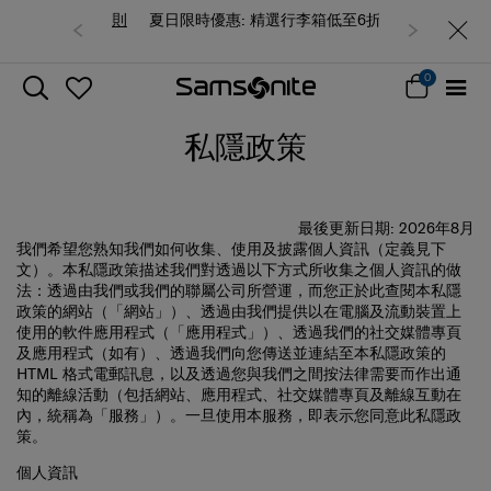
夏日限時優惠: 精選行李箱低至6折
0
私隱政策
最後更新日期: 2026年8月
我們希望您熟知我們如何收集、使用及披露個人資訊（定義見下
文）。本私隱政策描述我們對透過以下方式所收集之個人資訊的做
法：透過由我們或我們的聯屬公司所營運，而您正於此查閱本私隱
政策的網站（「
網站
」）、透過由我們提供以在電腦及流動裝置上
使用的軟件應用程式（「
應用程式
」）、透過我們的社交媒體專頁
及應用程式（如有）、透過我們向您傳送並連結至本私隱政策的
HTML 格式電郵訊息，以及透過您與我們之間按法律需要而作出通
知的離線活動（包括網站、應用程式、社交媒體專頁及離線互動在
內，統稱為「
服務
」）。一旦使用本服務，即表示您同意此私隱政
策。
個人資訊
「
個人資訊
」是能將您識別為個別人士，或與某名可識別個別人士