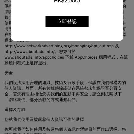
HK$2,000)
供您可能感興趣的商品及服務的廣告。為此，這些公司或會在您的
瀏覽器中放置或識別出一個獨有的 Cookie（包括透過使用像素標
籤）。他們亦有可能利用這些科技，連同他們所收集到有關您網上
使用情況的資訊，在您使用的各個裝置（例如手機或手提電腦）中
立即登記
將您識別出來。若您希望取得更多有關此做法的資訊，並瞭解如何
在您用以查閱本私隱政策的特定裝置上的桌上及流動瀏覽器中選擇
退出，請瀏覽
http://www.networkadvertising.org/managing/opt_out.asp
及
http://www.aboutads.info/
。您亦可於
www.aboutads.info/appchoices
下載 AppChoices 應用程式，在流
動應用程式上選擇退出。
安全
我們設法採用合理的組織、技術及行政手段，保護在我們機構內的
個人資訊。然而，所有數據傳輸或儲存系統都未能保證百分百安
全。若您有理由相信您與我們的互動不再安全，請立刻按照以下
「聯絡我們」部分所載的方式通知我們。
選擇及存取
您就我們使用及披露您個人資訊可作的選擇
你可就我們如何使用及披露您個人資訊作營銷目的而作出選擇。您
可以選擇退出以下項目：