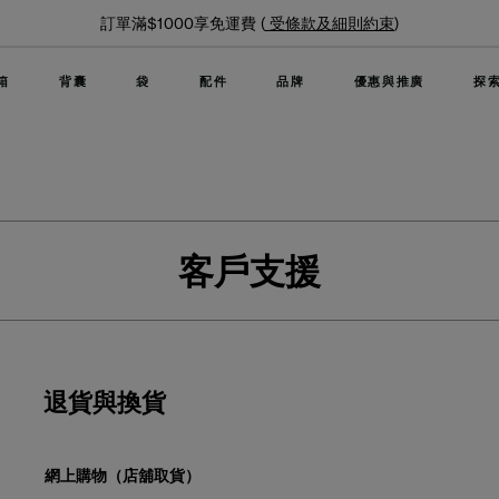
訂單滿$1000享免運費 (
受條款及細則約束
)
箱
背囊
袋
配件
品牌
優惠與推廣
探
客戶支援
退貨與換貨
網上購物（店舖取貨）