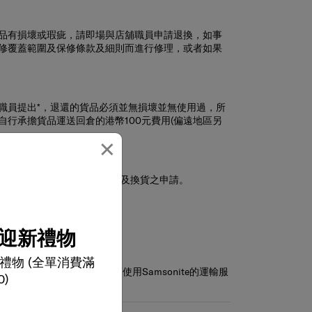
品有損壞或瑕疵，請即場與店舖職員申請退換，如事
修覆蓋範圍及保修條款及細則而進行修理，或者如果
職員提出*，退還的貨品必須並無損壞並無使用過，所
行承擔貨品運送回倉的港幣100元費用(偏遠地區另
×
之申請。
e 之優惠活動的貨品均不接受因改變主意而退貨及換貨之申請。
請。
迎新禮物
禮物 (全單消費滿
及完成相關手續程序，如須使用Samsonite的運輸服
0)