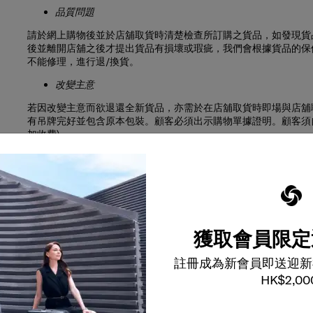
品質問題
請於網上購物後並於店舖取貨時清楚檢查所訂購之貨品，如發現貨
後並離開店舖之後才提出貨品有損壞或瑕疵，我們會根據貨品的保
不能修理，進行退/換貨。
改變主意
若因改變主意而欲退還全新貨品，亦需於在店舖取貨時即場與店舖
有吊牌完好並包含原本包裝。顧客必須出示購物單據證明。顧客須自
加收費)。
*所有專屬個性化定制產品 (刻字服務)並不接受因改變主意欲退還
*所有 3 Days Online Exclusive Voyage Privileg
適用店舖
我們只接受有關於
www.samsonite.com.hk
網站的購買的退貨申
獲取會員限定
處理時間
註冊成為新會員即送迎新
我們收到您退回的貨品申請, 如審批獲得批核，我們會於30日內處理
HK$2,00
務，我們會收取每段港幣100元運費(偏遠地區另加收費)。