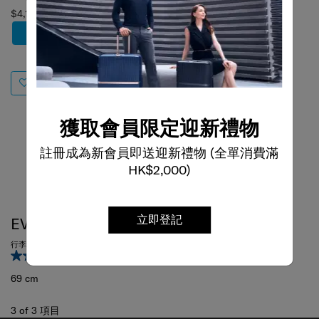
$4,180
到貨提醒
獲取會員限定迎新禮物
註冊成為新會員即送迎新禮物 (全單消費滿
HK$2,000)
立即登記
EVOA TECH
行李箱 69厘米/25吋 EXP
3.5
(2)
69 cm
3
of
3
項目