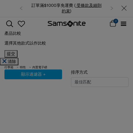
0享免運費 (
受條款及細則
夏日限時優惠: 精選行李箱低至6折
約束
)
0
產品比較
選擇其他款式以作比較
提交
清除
行李箱
特性
內置電子磅
排序方式
顯示過濾器
+