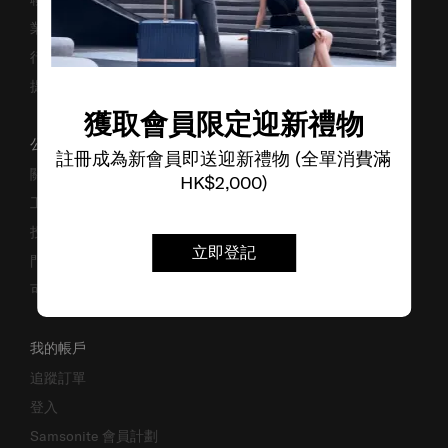
業務諮詢
行李箱搜尋器
提防偽冒網站
獲取會員限定迎新禮物
公司資料
註冊成為新會員即送迎新禮物 (全單消費滿
關於我們
HK$2,000)
工作機會
投資者關係
立即登記
門市位置
可持續發展
我的帳戶
追蹤訂單
登入
Samsonite 會員計劃