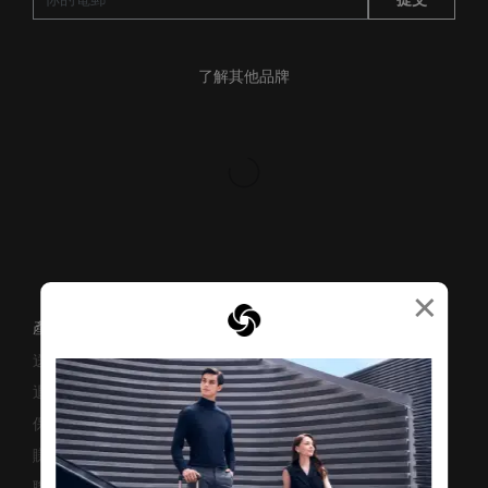
了解其他品牌
×
產品支援/常見問題
送貨安排
退貨與換貨
保修條款及細則
賺取「亞洲萬里通」條款
聯絡我們