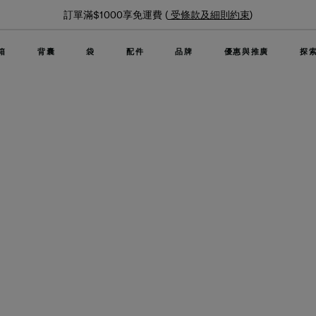
訂單滿$1000享免運費 (
受條款及細則約束
)
箱
背囊
袋
配件
品牌
優惠與推廣
探