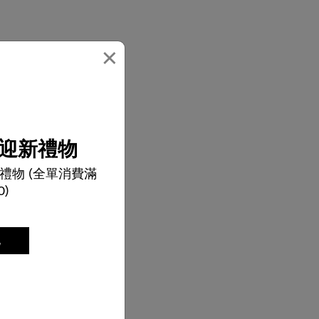
×
迎新禮物
禮物 (全單消費滿
0)
記