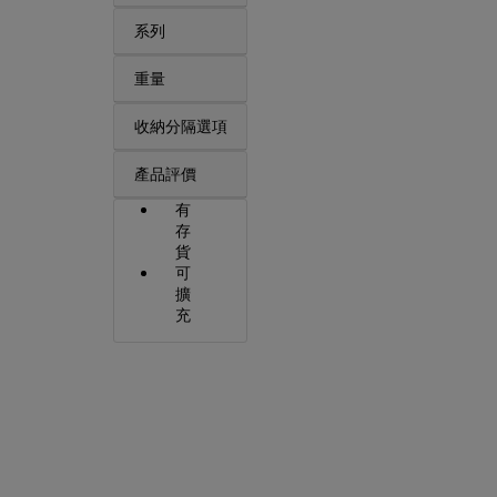
系列
重量
收納分隔選項
產品評價
有
存
貨
可
擴
充