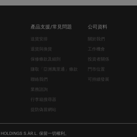
產品支援/常見問題
公司資料
送貨安排
關於我們
退貨與換貨
工作機會
保修條款及細則
投資者關係
賺取「亞洲萬里通」條款
門市位置
聯絡我們
可持續發展
業務諮詢
行李箱搜尋器
提防偽冒網站
P HOLDINGS S.ÀR.L. 保留一切權利。