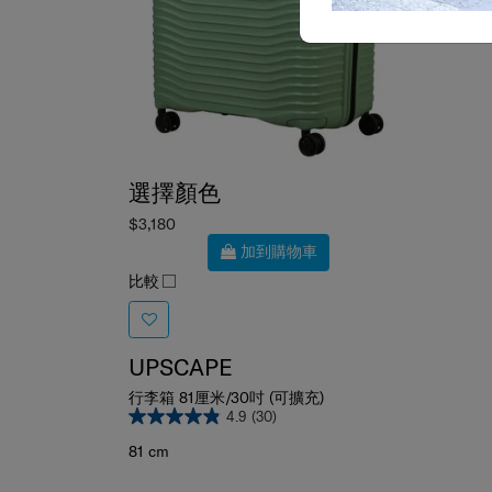
選擇顏色
$3,180
加到購物車
比較
UPSCAPE
行李箱 81厘米/30吋 (可擴充)
4.9
(30)
81 cm