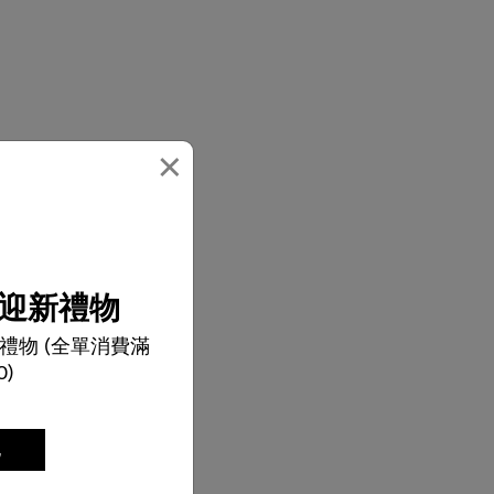
×
迎新禮物
禮物 (全單消費滿
0)
記