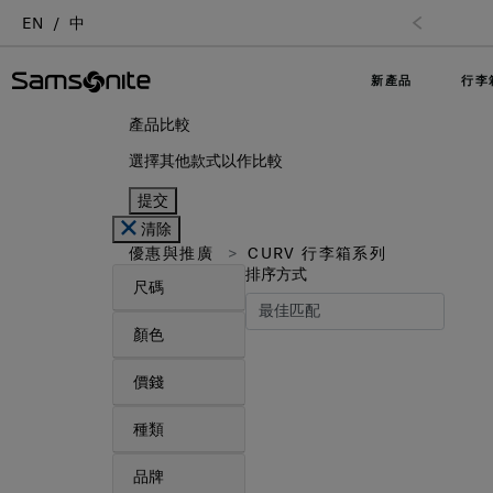
EN
中
訂單
新產品
行李
產品比較
選擇其他款式以作比較
提交
清除
優惠與推廣
CURV 行李箱系列
排序方式
尺碼
顏色
價錢
種類
品牌