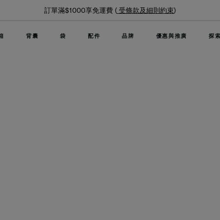
夏日
滿$1000享免運費 (
受條款及細則約束
)
箱
背囊
袋
配件
品牌
優惠與推廣
探