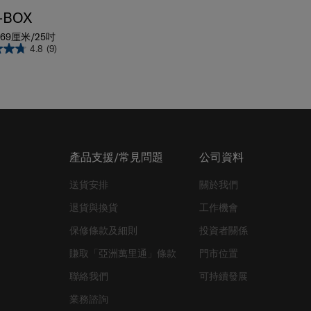
-BOX
69厘米/25吋
4.8
(9)
產品支援/常見問題
公司資料
送貨安排
關於我們
退貨與換貨
工作機會
保修條款及細則
投資者關係
賺取「亞洲萬里通」條款
門市位置
聯絡我們
可持續發展
業務諮詢