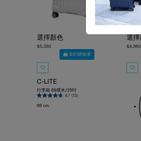
選擇顏色
選擇
$5,380
$4,980
加到購物車
C-LITE
行李箱 69厘米/25吋
4.7
(13)
69 cm