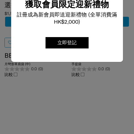
獲取會員限定迎新禮物
$1,500
$1,298
註冊成為新會員即送迎新禮物 (全單消費滿
加到購物車
加到購物車
HK$2,000)
立即登記
BE-HER
MY SAMSONITE
月彎形單肩袋 (中)
手提袋
0.0
(0)
0.0
(0)
比較
比較