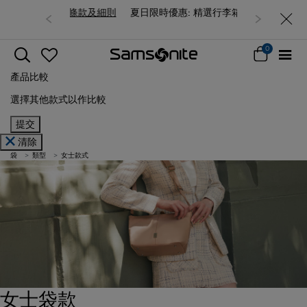
夏日限時優惠: 精選行李箱低至6折
0
產品比較
選擇其他款式以作比較
提交
清除
袋
類型
女士款式
女士袋款