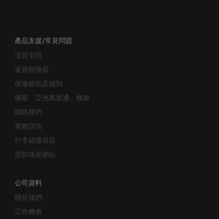
產品支援/常見問題
送貨安排
退貨與換貨
保修條款及細則
賺取「亞洲萬里通」條款
聯絡我們
業務諮詢
行李箱搜尋器
提防偽冒網站
公司資料
關於我們
工作機會
投資者關係