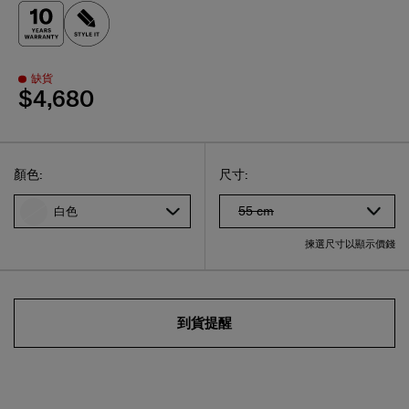
缺貨
$4,680
Select
選擇尺碼
Select
顏色:
尺寸:
55 cm
白色
揀選尺寸以顯示價錢
到貨提醒