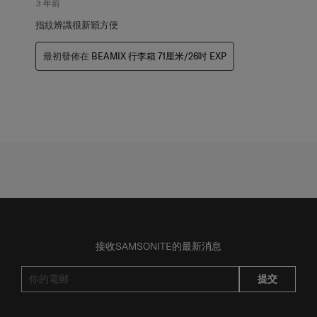
評
3 年前
論。
指紋辨識很新穎方便
最初發佈在
BEAMIX 行李箱 71厘米/26吋 EXP
接收SAMSONITE的最新消息
提交