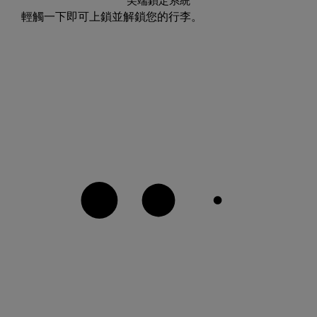
尖端鎖定系統
輕觸一下即可上鎖並解鎖您的行李。