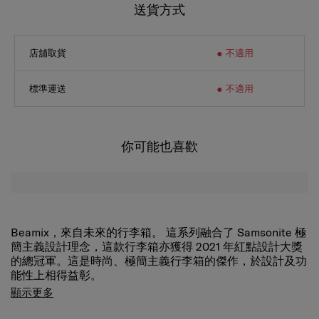
送貨方式
店舖取貨
不適用
標準運送
不適用
你可能也喜歡
Beamix，來自未來的行李箱。 這系列融合了 Samsonite 極
簡主義設計理念，這款行李箱亦獲得 2021 年紅點設計大獎
的總冠軍。這是時尚、極簡主義行李箱的傑作，於設計及功
能性上相得益彰。
Beamix 配備完善的指紋鎖，最多可儲存 20 個獨特的指
顯示更多
紋。 解鎖時，指紋標示會閃爍作提示。 Aero-Trac
Suspension II 輪胎系統減少推動行李箱時的震動。 它還裝