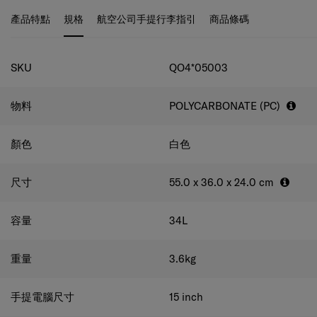
有滾珠軸承，讓滑動時更平穩。 在行李箱的正面開口配有
產品特點
規格
航空公司手提行李指引
商品條碼
鎖，讓您垂直行李箱時仍可拿取物品，適合放置手提電腦或
其他必需品。 由再生 PET 製成的深色內裡和面料布並採用
規格
抗菌技術，應用於經常接觸的位置，減少細菌生長。 另
SKU
QO4*05003
外，亦加入個性化標籤以便於識別您的行李箱。
物料
POLYCARBONATE (PC)
顏色
白色
尺寸
55.0 x 36.0 x 24.0
cm
容量
34
L
重量
3.6
kg
手提電腦尺寸
15
inch