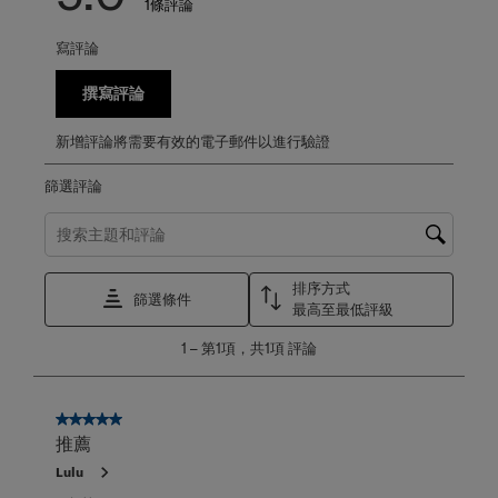
1條評論
寫評論
撰寫評論
新增評論將需要有效的電子郵件以進行驗證
篩選評論
搜尋主題和評論搜尋區域
排序方式
篩選條件
最高至最低評級
1
1
–
第1項，共1項
評論
至
第
1
項，
5星，共5星。
共
推薦
1
Lulu
項