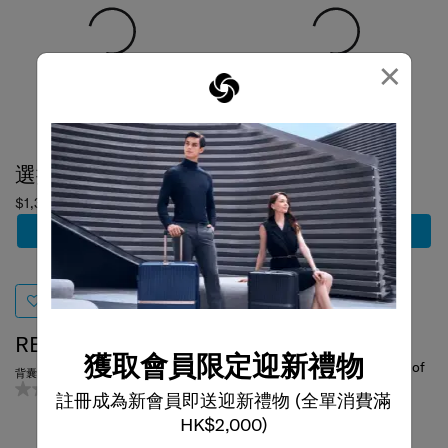
×
選擇顏色
選擇顏色
$1,380
$1,880
加到購物車
加到購物車
RELYON
One of
背囊 (小) 14.1吋
獲取會員限定迎新禮物
0.0
(0)
註冊成為新會員即送迎新禮物 (全單消費滿
the world's most
HK$2,000)
prestigious design
awards