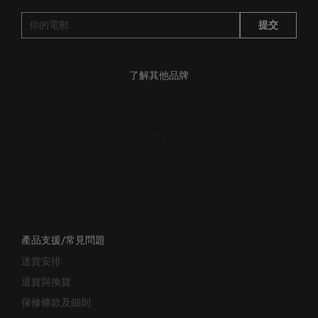
提交
了解其他品牌
產品支援/常見問題
送貨安排
退貨與換貨
保修條款及細則
賺取「亞洲萬里通」條款