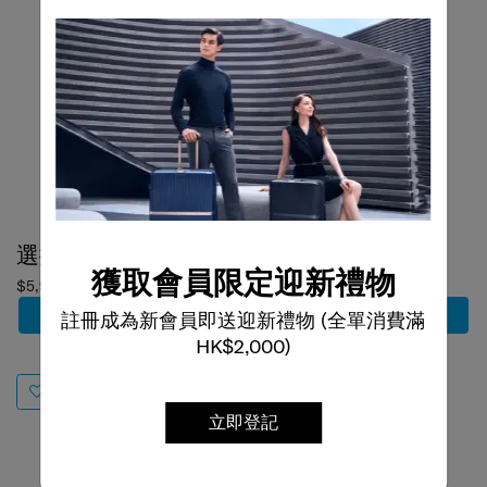
選擇顏色
選擇顏色
獲取會員限定迎新禮物
$5,980
$3,800
註冊成為新會員即送迎新禮物 (全單消費滿
加到購物車
加到購物車
HK$2,000)
立即登記
ASTRA