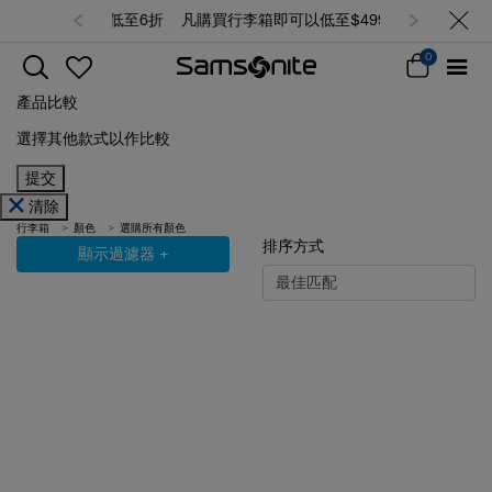
凡購買行李箱即可以低至$499加購精選
背囊/袋，售完即止 (查看所有產品)
0
產品比較
選擇其他款式以作比較
提交
清除
行李箱
顏色
選購所有顏色
排序方式
顯示過濾器
+