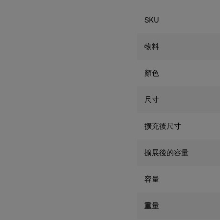
規格
SKU
物料
顏色
尺寸
擴充後尺寸
擴展後的容量
容量
重量