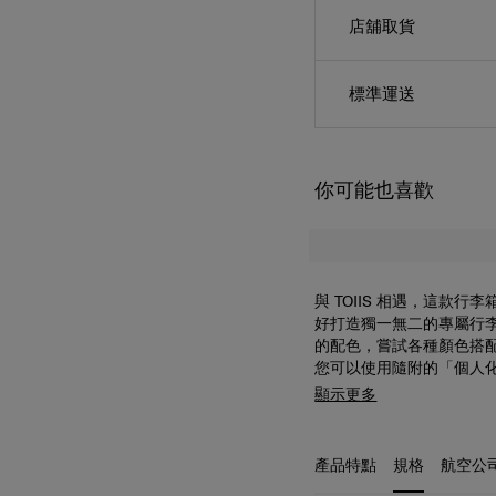
店舖取貨
標準運送
你可能也喜歡
與 TOIIS 相遇，這
好打造獨一無二的專屬行李
的配色，嘗試各種顏色搭
您可以使用隨附的「個人化
李箱的品牌名牌、滑輪蓋
顯示更多
部口袋、收納袋、附有束
產品特點
規格
航空公