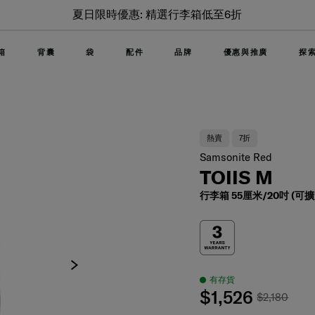
夏日限時優惠: 精選行李箱低至6折
箱
背囊
袋
配件
品牌
優惠與推廣
探
熱賣
7折
Samsonite Red
TOIIS M
行李箱 55厘米/20吋 (可擴
有存貨
$1,526
$2,180