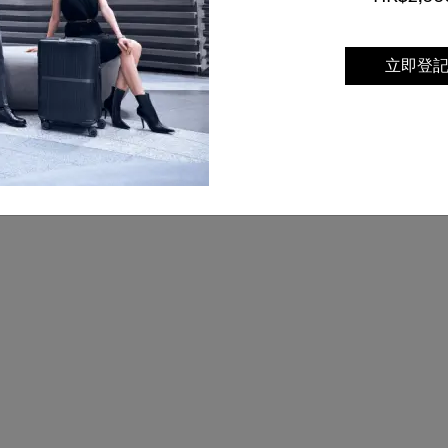
立即登
鎖
前置開口
附