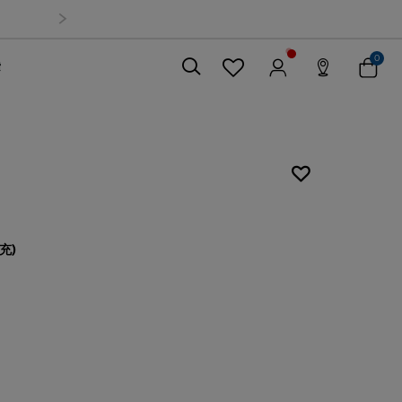
0
索
關閉
充)