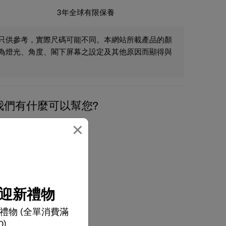
3年全球有限保養
只供參考，實際尺碼可能不同。本網站所載產品的顏
為燈光、角度、閣下屏幕之設定及其他原因而顯得與
我們有什麼可以幫您?
×
電郵
迎新禮物
禮物 (全單消費滿
0)