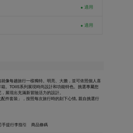
適用
適用
款行李箱就像每趟旅行一樣獨特。明亮、大膽，並可依照個人喜
箱。TOIIS系列展現時尚設計和功能特色。挑選專屬您
配，展現出充滿新冒險活力的設計。
配件套裝」，按照每次旅行時的刻下心情, 親自挑選行
以及手柄顏色，打造獨一無二的專屬行李箱配置！設有內
帶及網狀分隔層，讓您輕鬆收納並整理得井井有條。
司手提行李指引
商品條碼