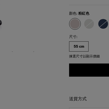
Select
顏色:
粉紅色
只供參考，實際尺碼和顏色可能不同。請於購買
前確認所選擇之尺碼和顏色。
選擇尺碼
Select
尺寸:
55 cm
揀選尺寸以顯示價錢
送貨方式