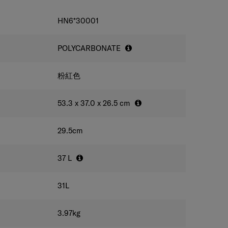
HN6*30001
POLYCARBONATE
粉紅色
53.3 x 37.0 x 26.5
cm
29.5
cm
37
L
31
L
3.97
kg