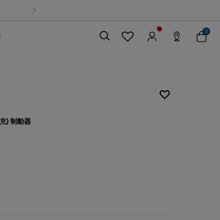
0
索
關閉
擴充) 制動器