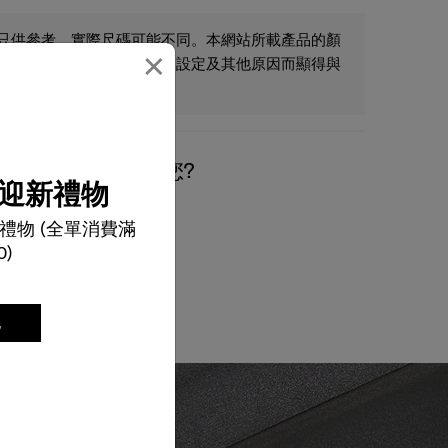
只供參考，實際尺碼可能不同。本網站所載產品的顏
×
為燈光、角度、閣下屏幕之設定及其他原因而顯得與
我們有什麼可以幫您?
迎新禮物
禮物 (全單消費滿
0)
電郵
記