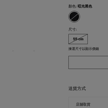
Select
顏色:
啞光黑色
選擇尺碼
Select
尺寸:
55 cm
揀選尺寸以顯示價錢
送貨方式
店舖取貨