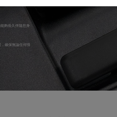
裝備能夠長久伴隨您身
援，確保無論任何情