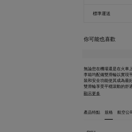
標準運送
你可能也喜歡
無論您在機場還是在火車上，
李箱均配備雙滑輪以實現
裝和安全功能使其成為最
雙滑輪
享受平穩滾動的舒
完全靜止。
嵌入式 TSA 
顯示更多
護您的行李。
擴充器
可以
的物品並妥善保管。
Recy
料。
產品特點
規格
航空公
規格