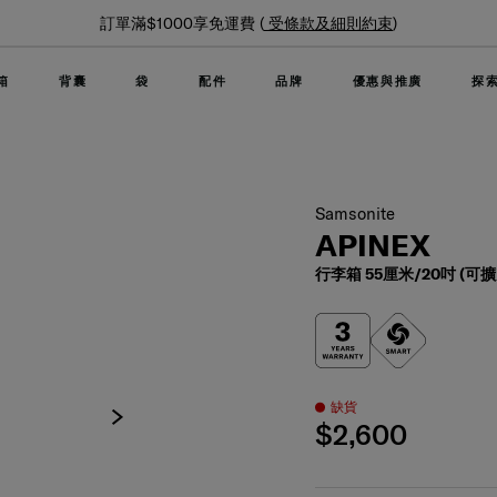
夏日限時優惠: 精選行李箱低至6折
箱
背囊
袋
配件
品牌
優惠與推廣
探
Samsonite
APINEX
行李箱 55厘米/20吋 (可
缺貨
$2,600