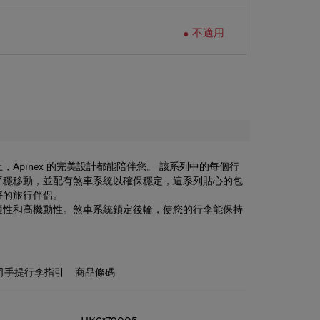
不適用
Apinex 的完美設計都能陪伴您。 該系列中的每個行
平穩移動，並配有煞車系統以確保穩定，這系列貼心的包
好的旅行伴侶。
適性和高機動性。
煞車系統
鎖定後輪，使您的行李能保持
密碼鎖
確保您的財物安全無虞。
防盜拉鍊
堅固的拉鍊可保
在您有需要的時候收納更多。
兩側分隔多個口袋
收納好您
clex™ 襯裡
由 100% 回收 PET 瓶製成的耐用且環保的面
司手提行李指引
商品條碼