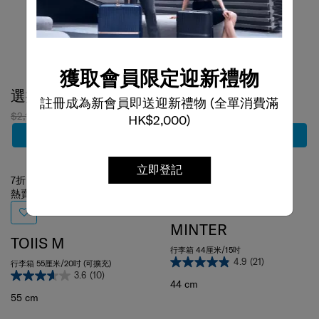
獲取會員限定迎新禮物
選擇顏色
選擇顏色
註冊成為新會員即送迎新禮物 (全單消費滿
$2,180
$1,526
$3,180
$2,226
HK$2,000)
加到購物車
加到購物車
7折
7折
立即登記
熱賣
MINTER
TOIIS M
行李箱 44厘米/15吋
4.9
(21)
行李箱 55厘米/20吋 (可擴充)
3.6
(10)
44 cm
55 cm