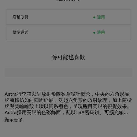
店舖取貨
適用
標準運送
適用
你可能也喜歡
Astra行李箱以呈放射形圖案為設計概念，中央的六角形品
牌商標仿如向四周延展，泛起六角形的放射紋理，加上商標
牌與雙輪輪殼上綴以同系襯色，呈現醒目亮眼的視覺效果。
Astra採用亮眼的色彩飾面，配以TSA密碼鎖、可擴充箱身
及實用的收納設計，是您的時尚實惠之選。
顯示更多