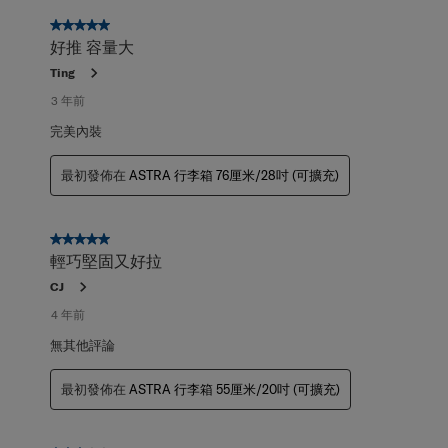
5星，共5星。
好推 容量大
Ting
3 年前
完美內裝
最初發佈在
ASTRA 行李箱 76厘米/28吋 (可擴充)
5星，共5星。
輕巧堅固又好拉
CJ
4 年前
無其他評論
最初發佈在
ASTRA 行李箱 55厘米/20吋 (可擴充)