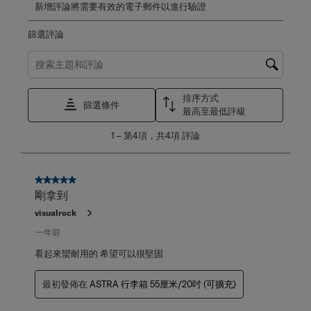
新增評論將需要有效的電子郵件以進行驗證
篩選評論
搜尋主題和評論搜尋區域
排序方式
篩選條件
最高至最低評級
1
1
–
第4項，共4項
評論
至
第
4
項，
5星，共5星。
共
剛拿到
4
visualrock
項
評
一年前
論。
看起來蠻耐用的 希望可以很堅固
最初發佈在
ASTRA 行李箱 55厘米/20吋 (可擴充)