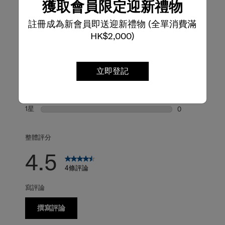
評論
獲取會員限定迎新禮物
註冊成為新會員即送迎新禮物 (全單消費滿
評級快照
HK$2,000)
從下方選擇一行過濾評論。
5星
星級
3
3 個評論帶有 5
立即登記
4星
星級
0
0 個評論帶有 4
3星
星級
1
1 個評論帶有 3
2星
星級
0
0 個評論帶有 2
1星
星級
0
0 個評論帶有 1
整體評分
4.5
4條評論
寫評論
撰寫評論