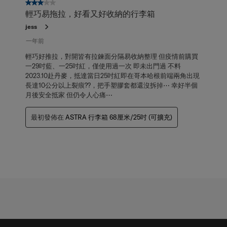
3星，共5星。
輕巧易拖拉，好看又好收納的行李箱
jess
一年前
輕巧好推拉，對開皆有拉鍊面分隔易收納整理 但疫情前購買
一29吋藍、一25吋紅，僅使用過一次 即未出門過 不料
2023.10赴丹麥，抵達當日25吋紅即在哥本哈根前端兩角出現
長達10公分以上裂痕??，把手塑膠套都還沒拆掉⋯ 幸好半個
月後安全抵家 但仍令人心痛⋯
最初發佈在
ASTRA 行李箱 68厘米/25吋 (可擴充)