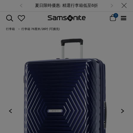
夏日限時優惠: 精選行李箱低至6折
0
行李箱
行李箱 76厘米/28吋 (可擴充)