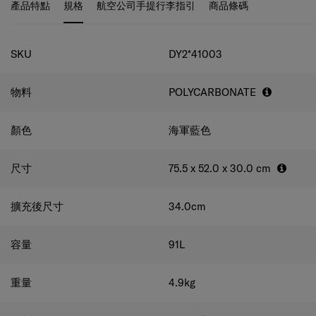
產品特點
規格
航空公司手提行李指引
商品條碼
規格
SKU
DY2*41003
物料
POLYCARBONATE
顏色
海軍藍色
尺寸
75.5 x 52.0 x 30.0
cm
擴充後尺寸
34.0
cm
容量
91
L
重量
4.9
kg