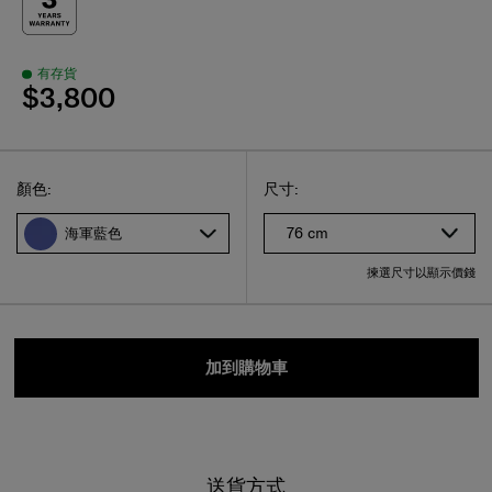
有存貨
$3,800
Select
選擇尺碼
Select
顏色:
尺寸:
76 cm
海軍藍色
揀選尺寸以顯示價錢
加到購物車
送貨方式