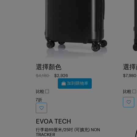
選擇顏色
選擇
$4,180
$2,926
$7,980
加到購物車
比較
比較
7折
EVOA TECH
行李箱69厘米/25吋 (可擴充) NON
TRACKER