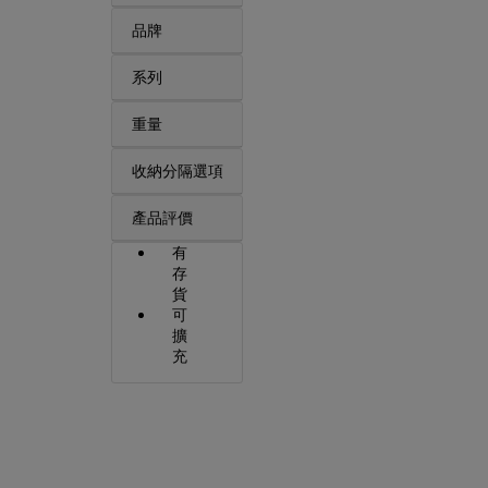
品牌
系列
重量
收納分隔選項
產品評價
有
存
貨
可
擴
充