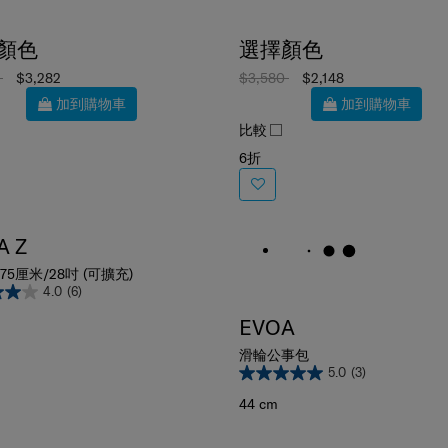
顏色
選擇顏色
8
$3,282
$3,580
$2,148
加到購物車
加到購物車
比較
6折
A Z
75厘米/28吋 (可擴充)
4.0
(6)
EVOA
滑輪公事包
5.0
(3)
44 cm