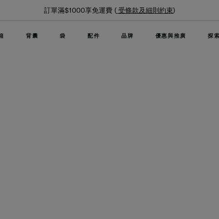
夏日限時優惠: 精選行李箱低至6折
箱
背囊
袋
配件
品牌
優惠與推廣
探