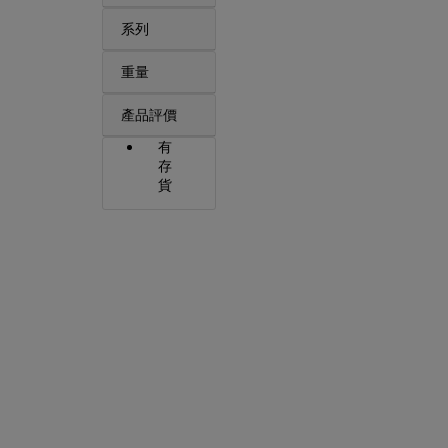
系列
重量
產品評價
有
存
貨