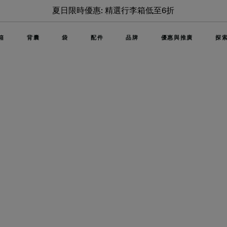
凡購買行李箱即可以低至$499加購精選背囊/袋，售完即止
(查看所有產品)
箱
背囊
袋
配件
品牌
優惠與推廣
探