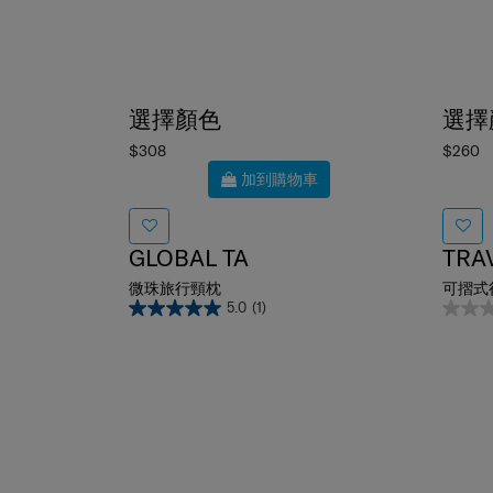
選擇顏色
選擇
$308
$260
加到購物車
GLOBAL TA
TRA
微珠旅行頸枕
可摺式
5.0
(1)