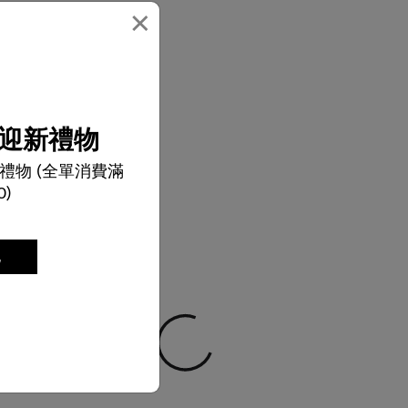
×
迎新禮物
禮物 (全單消費滿
0)
記