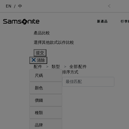
夏日限時優惠: 精選行李箱低至6折
EN
中
新產品
行李
產品比較
選擇其他款式以作比較
提交
清除
配件
類型
全部配件
排序方式
尺碼
顏色
價錢
種類
品牌