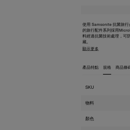
使用 Samsonite 
的旅行配件系列採用Micr
料經過抗菌技術處理，可
藏。
顯示更多
產品特點
規格
商品條
規格
SKU
物料
顏色