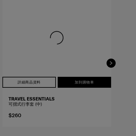
詳細商品資料
加到購物車
TRAVEL ESSENTIALS
T
可摺式行李套 (中)
可
$260
$