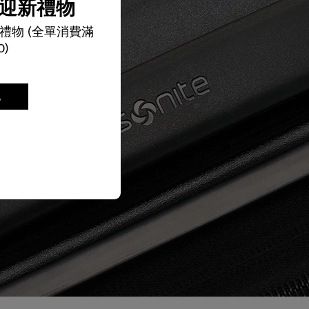
迎新禮物
禮物 (全單消費滿
0)
記