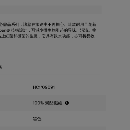
抗菌旅行必需品系列，讓您在旅途中不再擔心。這款耐用且創新
oban® 技術設計，可減少微生物引起的異味、污漬。物
防止細菌和黴菌的生長，它具有跣水功能，亦可折疊收
碼
HC1*09091
100% 聚酯纖維
黑色