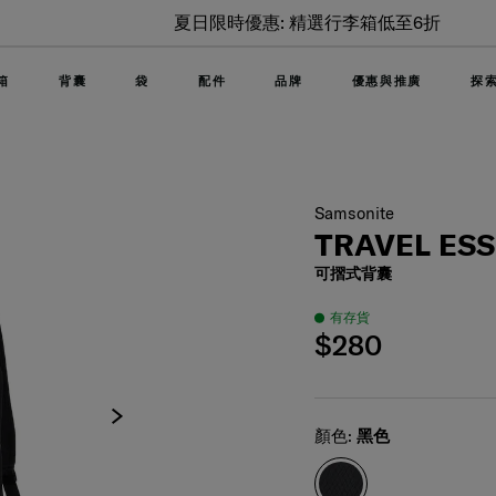
夏日限時優惠: 精選行李箱低至6折
箱
背囊
袋
配件
品牌
優惠與推廣
探
Samsonite
TRAVEL ES
可摺式背囊
有存貨
$280
Select
顏色:
黑色