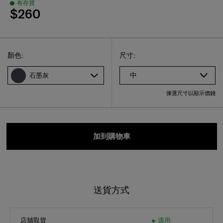
$260
Select
選擇尺碼
Select
顏色:
尺寸:
中
石墨灰
揀選尺寸以顯示價錢
加到購物車
送貨方式
店舖取貨
適用