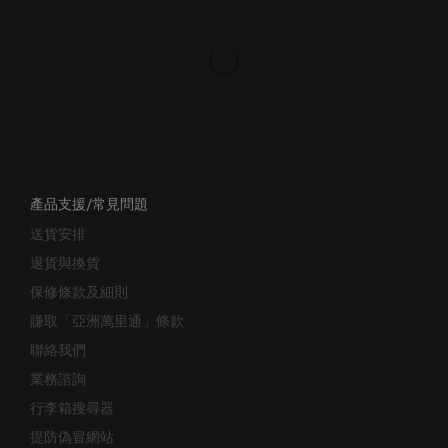
產品支援/常見問題
送貨安排
退貨與換貨
保修條款及細則
賺取「亞洲萬里通」條款
聯絡我們
業務諮詢
行李箱搜尋器
提防偽冒網站