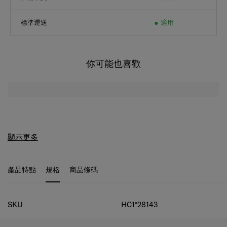
標準運送
適用
你可能也喜歡
顯示更多
產品特點
規格
商品條碼
規格
SKU
HC1*28143
物料
100%再生聚酯