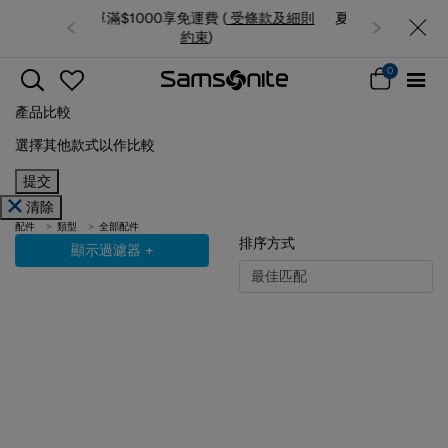
免運費 (
受條款及細則
夏日限時優惠: 精選行李箱低至6折
約束
)
0
產品比較
選擇其他款式以作比較
提交
清除
配件
類型
全部配件
排序方式
顯示過濾器
+