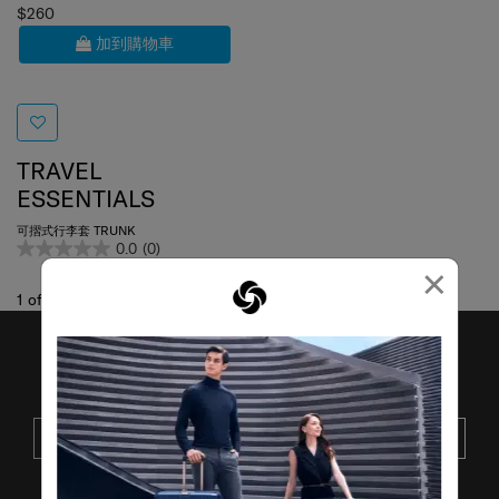
$260
加到購物車
TRAVEL
ESSENTIALS
可摺式行李套 TRUNK
0.0
(0)
×
1
of
1
項目
接收SAMSONITE的最新消息
提交