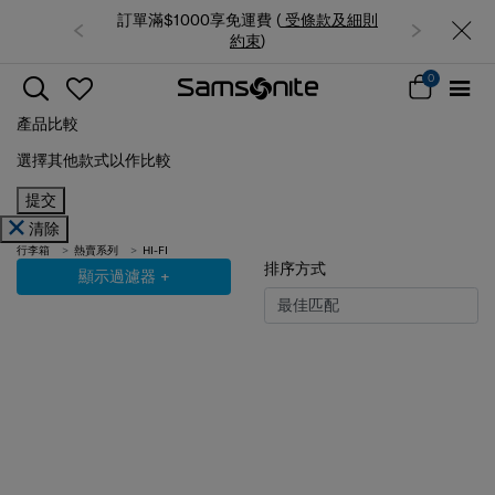
訂單滿$1000享免運費 (
受條款及細則
約束
)
0
產品比較
選擇其他款式以作比較
提交
清除
行李箱
熱賣系列
HI-FI
排序方式
顯示過濾器
+