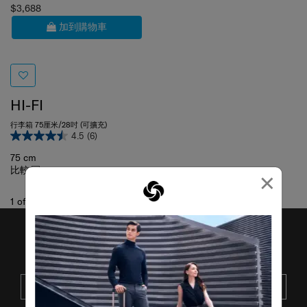
$3,688
加到購物車
HI-FI
行李箱 75厘米/28吋 (可擴充)
4.5
(6)
75 cm
比較
×
1
of
1
項目
接收SAMSONITE的最新消息
提交