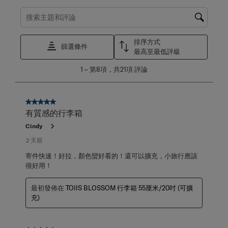
搜尋主題和評論搜尋區域
排序方式
篩選條件
最高至最低評級
1
1
–
第8項，共21項
評論
至
第
8
項，
5星，共5星。
共
有質感的行李箱
21
Cindy
項
評
2 天前
論。
寄件快速！好拉，顏色蠻好看的！還可以擴充，小旅行應該
很好用！
最初發佈在
TOIIS BLOSSOM 行李箱 55厘米/20吋 (可擴
充)