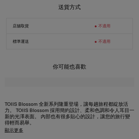
送貨方式
店舖取貨
不適用
標準運送
不適用
你可能也喜歡
TOIIS Blossom 全新系列隆重登場，讓每趟旅程都綻放活
力。 TOIIS Blossom 採用簡約設計、柔和色調和令人耳目一
新的光澤表面。 內部也有很多貼心的設計，讓您的旅行變
得輕而易舉。
TOIIS Blossom 行李箱有個可擴展的主隔層，有一個帶口袋
顯示更多
的分隔墊、交叉束衣帶和側袋，方便收納。 裡面包括一個