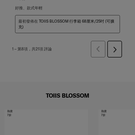
好推、款式年輕
最初發佈在
TOIIS BLOSSOM 行李箱 68厘米/25吋 (可擴
充)
上
1
–
第8項，共21項
評論
下
一
一
頁
頁
評
評
論
論
TOIIS BLOSSOM
熱賣
熱賣
7折
7折