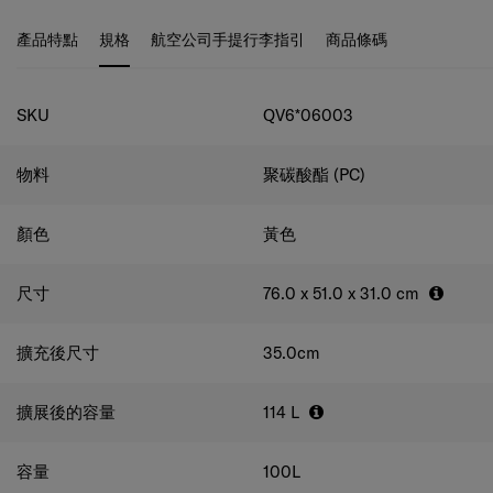
收納袋。 當您在旅途中時，TSA 密碼鎖和防盜雙拉鍊可確
保最大程度的安全性，同時雙滑輪可提供平穩滾動的舒適
產品特點
規格
航空公司手提行李指引
商品條碼
感。 行李箱還配有半透明行李箱套，令行李箱在不使用情
況下仍可其維持原狀。
規格
SKU
QV6*06003
物料
聚碳酸酯 (PC)
顏色
黃色
尺寸
76.0 x 51.0 x 31.0
cm
擴充後尺寸
35.0
cm
擴展後的容量
114
L
容量
100
L