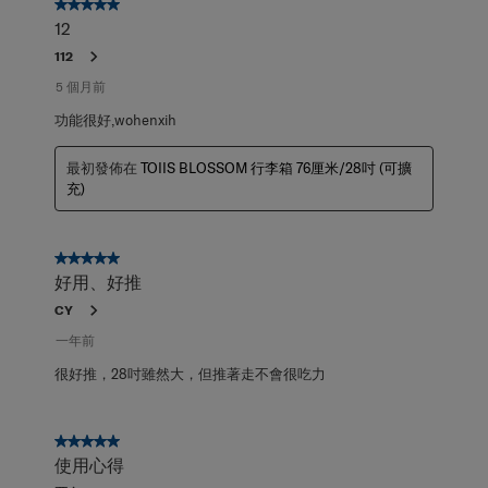
5星，共5星。
12
112
5 個月前
功能很好,wohenxih
最初發佈在
TOIIS BLOSSOM 行李箱 76厘米/28吋 (可擴
充)
5星，共5星。
好用、好推
CY
一年前
很好推，28吋雖然大，但推著走不會很吃力
5星，共5星。
使用心得