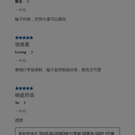
匿名
一年前
輪子好推，空間大還可以擴充
5星，共5星。
很推薦
Lirong
一年前
整個行李箱很輕，輪子超滑順超好推，顏色又可愛
5星，共5星。
物超所值
Tu
一年前
讚讚
最初發佈在
TOIIS BLOSSOM 行李箱 55厘米/20吋 (可擴