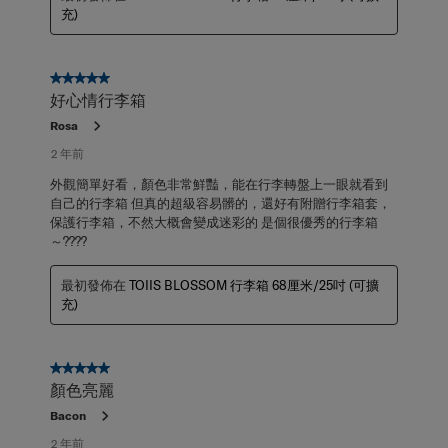
充)
5星，共5星。
好心情行李箱
Rosa
2 年前
外觀簡單好看，顏色非常鮮豔，能在行李轉盤上一眼就看到
自己的行李箱 但真的超級容易髒的，還好有附贈行李箱套，
保護行李箱，不然大概會變成迷彩的 是個很優秀的行李箱
～????
最初發佈在
TOIIS BLOSSOM 行李箱 68厘米/25吋 (可擴
充)
5星，共5星。
顏色亮麗
Bacon
2 年前