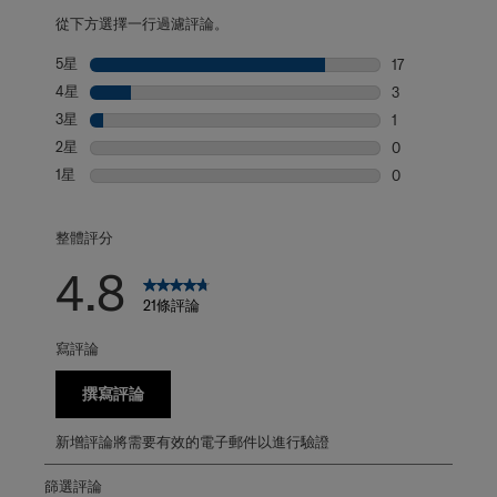
從下方選擇一行過濾評論。
5星
星級
17
17 個評論帶有 5
4星
星級
3
3 個評論帶有 4
3星
星級
1
1 個評論帶有 3
2星
星級
0
0 個評論帶有 2
1星
星級
0
0 個評論帶有 1
整體評分
4.8
21條評論
寫評論
撰寫評論
新增評論將需要有效的電子郵件以進行驗證
篩選評論