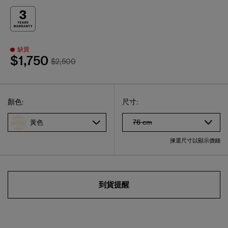
缺貨
$1,750
$2,500
Select
選擇尺碼
Select
顏色:
尺寸:
76 cm
黃色
揀選尺寸以顯示價錢
到貨提醒