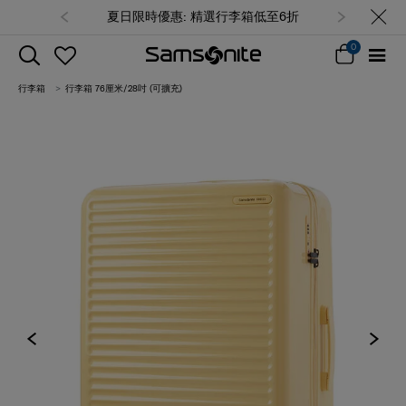
夏日限時優惠: 精選行李箱低至6折
0
行李箱
行李箱 76厘米/28吋 (可擴充)