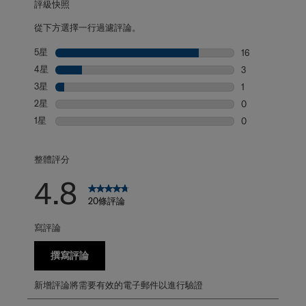
從下方選擇一行過濾評論。
5星
星級
16
16 個評論帶有 5
4星
星級
3
3 個評論帶有 4
3星
星級
1
1 個評論帶有 3
2星
星級
0
0 個評論帶有 2
1星
星級
0
0 個評論帶有 1
整體評分
4.8
20條評論
寫評論
撰寫評論
新增評論將需要有效的電子郵件以進行驗證
篩選評論