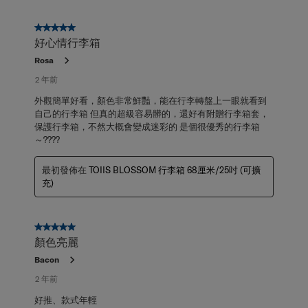
5星，共5星。
好心情行李箱
Rosa
2 年前
外觀簡單好看，顏色非常鮮豔，能在行李轉盤上一眼就看到
自己的行李箱 但真的超級容易髒的，還好有附贈行李箱套，
保護行李箱，不然大概會變成迷彩的 是個很優秀的行李箱
～????
最初發佈在
TOIIS BLOSSOM 行李箱 68厘米/25吋 (可擴
充)
5星，共5星。
顏色亮麗
Bacon
2 年前
好推、款式年輕