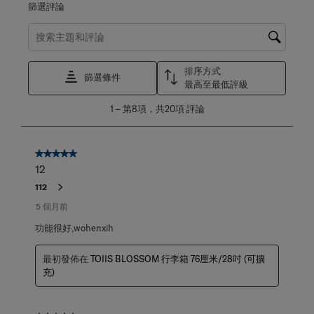
搜尋主題和評論搜尋區域
排序方式
篩選條件
最高至最低評級
1
1
–
第8項，共20項
評論
至
第
8
項，
5星，共5星。
共
12
20
112
項
評
5 個月前
論。
功能很好,wohenxih
最初發佈在
TOIIS BLOSSOM 行李箱 76厘米/28吋 (可擴
充)
5星，共5星。