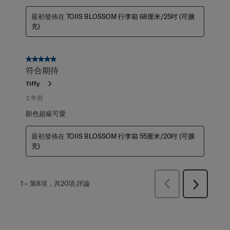
最初發佈在
TOIIS BLOSSOM 行李箱 68厘米/25吋 (可擴
充)
5星，共5星。
符合期待
Tiffy
2 年前
顏色超級可愛
最初發佈在
TOIIS BLOSSOM 行李箱 55厘米/20吋 (可擴
充)
上
1
–
第8項，共20項
評論
下
一
一
頁
頁
評
評
論
論