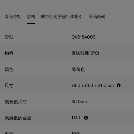
收納袋。 當您在旅途中時，TSA 密碼鎖和防盜雙拉鍊可確
保最大程度的安全性，同時雙滑輪可提供平穩滾動的舒適
產品特點
規格
航空公司手提行李指引
商品條碼
感。 行李箱還配有半透明行李箱套，令行李箱在不使用情
況下仍可其維持原狀。
規格
SKU
QV6*84003
物料
聚碳酸酯 (PC)
顏色
薄荷色
尺寸
76.0 x 51.0 x 31.0
cm
擴充後尺寸
35.0
cm
擴展後的容量
114
L
容量
100
L