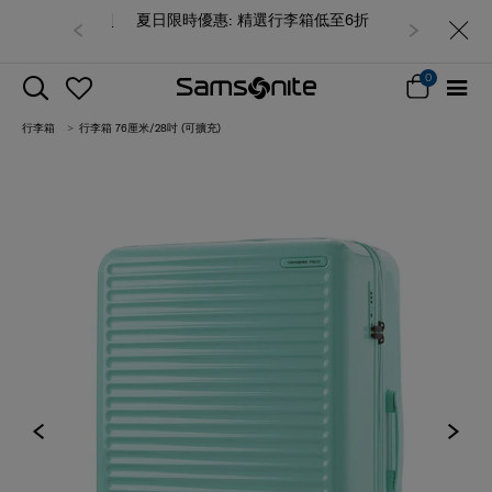
夏日限時優惠: 精選行李箱低至6折
0
行李箱
行李箱 76厘米/28吋 (可擴充)