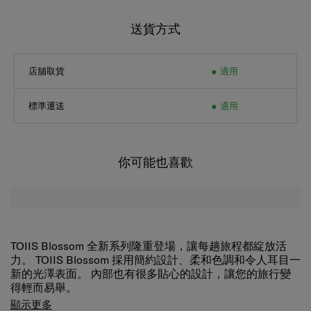
送貨方式
店舖取貨
適用
標準運送
適用
你可能也喜歡
TOIIS Blossom 全新系列隆重登場，讓每趟旅程都綻放活
力。 TOIIS Blossom 採用簡約設計、柔和色調和令人耳目一
新的光澤表面。 內部也有很多貼心的設計，讓您的旅行變
得輕而易舉。
TOIIS Blossom 行李箱有個可擴展的主隔層，有一個帶口袋
顯示更多
的分隔墊、交叉束衣帶和側袋，方便收納。 裡面包括一個