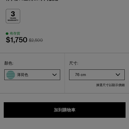
有存貨
$1,750
$2,500
Select
選擇尺碼
Select
顏色:
尺寸:
76 cm
薄荷色
揀選尺寸以顯示價錢
加到購物車