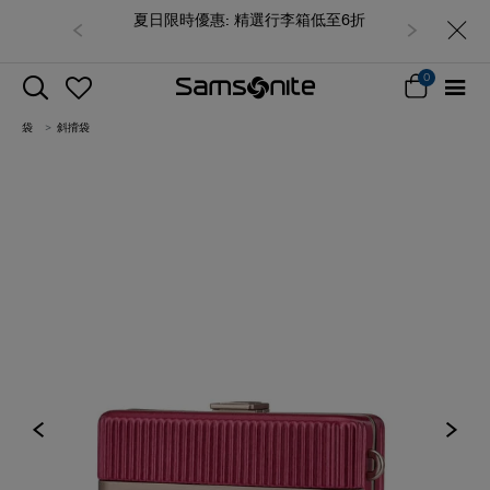
夏日限時優惠: 精選行李箱低至6折
0
袋
斜揹袋