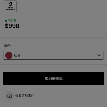
有存貨
$998
Select
顏色:
紅色
加到購物車
查看店舖庫存