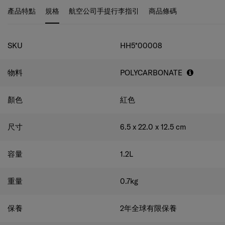
產品特點
規格
航空公司手提行李指引
商品條碼
規格
SKU
HH5*00008
物料
POLYCARBONATE
顏色
紅色
尺寸
6.5 x 22.0 x 12.5
cm
容量
1.2
L
重量
0.7
kg
保養
2年全球有限保養