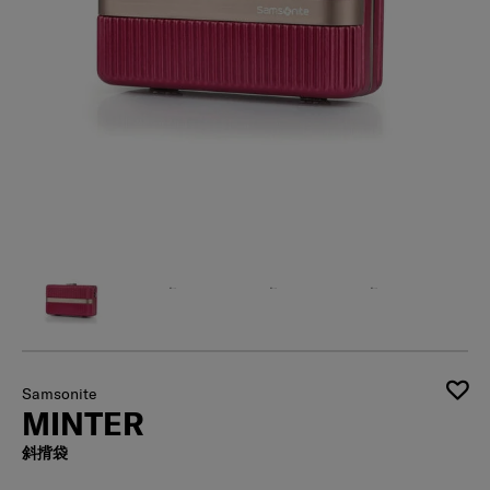
Samsonite
MINTER
斜揹袋