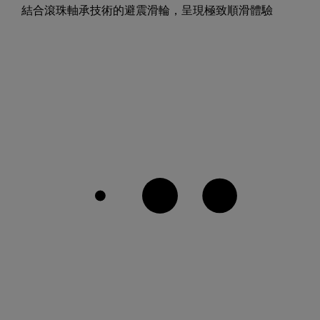
結合滾珠軸承技術的避震滑輪，呈現極致順滑體驗