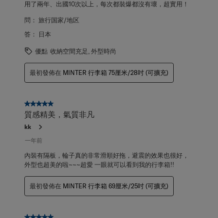
用了兩年、出國10次以上，每次都裝爆都沒有壞，超實用！
問：
旅行国家/地区
答：
日本
優點
收納空間充足, 外型時尚
最初發佈在
MINTER 行李箱 75厘米/28吋 (可擴充)
5星，共5星。
質感精美，氣質非凡
kk
一年前
內裝有隔板，輪子真的非常滑順好拖，避震的效果也很好，
外型也超美的啦~~~超愛 一眼就可以看到我的行李箱!!
最初發佈在
MINTER 行李箱 69厘米/25吋 (可擴充)
5星，共5星。