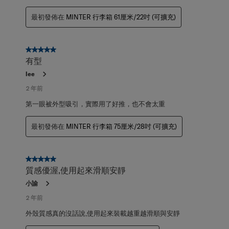
最初發佈在
MINTER 行李箱 61厘米/22吋 (可擴充)
5星，共5星。
有型
lee
2 年前
第一眼被外型吸引，實際用了好推，也不會太重
最初發佈在
MINTER 行李箱 75厘米/28吋 (可擴充)
5星，共5星。
質感優渥,使用起來滑順安靜
小諭
2 年前
外殼質感真的沒話說,使用起來裝載越重越滑順與安靜