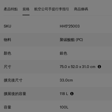
性。 裡布採用Recyclex™ 面料技術，由100％再生PET膠瓶
製成，注重細節及加強環保意識。
產品特點
規格
航空公司手提行李指引
商品條碼
規格
SKU
HH5*25003
物料
聚碳酸酯 (PC)
顏色
銀色
尺寸
75.0 x 52.0 x 31.0
cm
擴充後尺寸
33.0
cm
擴展後的容量
118
L
容量
100
L