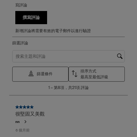
寫評論
撰寫評論
新增評論將需要有效的電子郵件以進行驗證
篩選評論
搜尋主題和評論搜尋區域
排序方式
篩選條件
最高至最低評級
1
1
–
第8項，共21項
評論
至
第
8
項，
5星，共5星。
共
很堅固又美觀
21
nn
項
評
6 個月前
論。