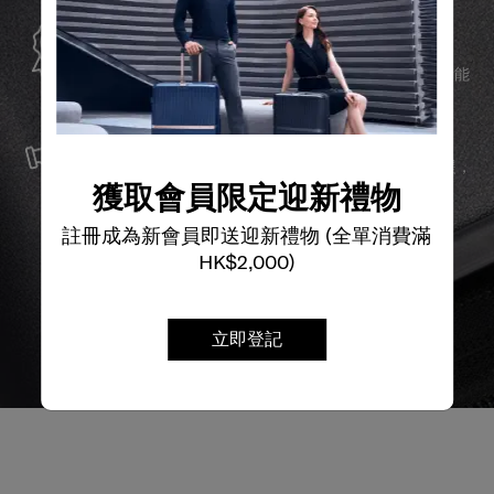
全球保修
Samsonite承諾提供全球保修服務，確保您的旅行裝備能
夠長久伴隨您身邊。
服務與維修
我們以最優質的物料製造產品，並提供可靠的服務支援，
獲取會員限定迎新禮物
確保無論任何情況，您的旅程始終領先一步。
註冊成為新會員即送迎新禮物 (全單消費滿
HK$2,000)
立即登記