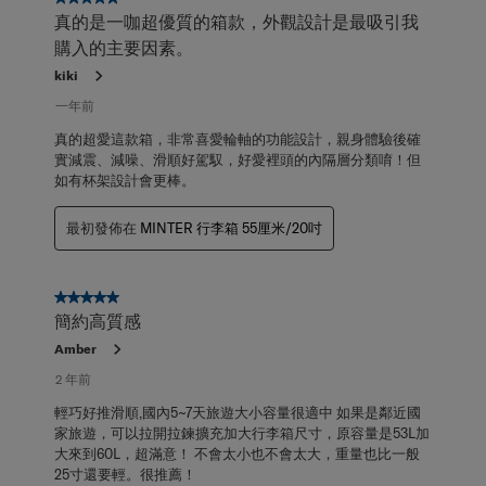
真的是一咖超優質的箱款，外觀設計是最吸引我
購入的主要因素。
kiki
一年前
真的超愛這款箱，非常喜愛輪軸的功能設計，親身體驗後確
實減震、減噪、滑順好駕馭，好愛裡頭的內隔層分類唷！但
如有杯架設計會更棒。
最初發佈在
MINTER 行李箱 55厘米/20吋
5星，共5星。
簡約高質感
Amber
2 年前
輕巧好推滑順,國內5~7天旅遊大小容量很適中 如果是鄰近國
家旅遊，可以拉開拉鍊擴充加大行李箱尺寸，原容量是53L加
大來到60L，超滿意！ 不會太小也不會太大，重量也比一般
25寸還要輕。很推薦！