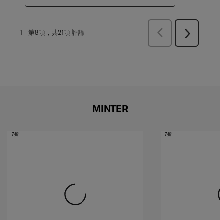
上
1
–
第8項，共21項
評論
下
一
一
頁
頁
評
評
論
論
MINTER
7折
7折