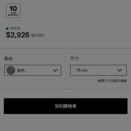
有存貨
$2,926
$4,180
Select
選擇尺碼
Select
顏色:
尺寸:
75 cm
銀色
揀選尺寸以顯示價錢
加到購物車