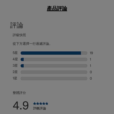
產品評論
評論
評級快照
從下方選擇一行過濾評論。
5星
星級
19
19 個評論帶有 5
4星
星級
1
1 個評論帶有 4
3星
星級
1
1 個評論帶有 3
2星
星級
0
0 個評論帶有 2
1星
星級
0
0 個評論帶有 1
整體評分
4.9
21條評論