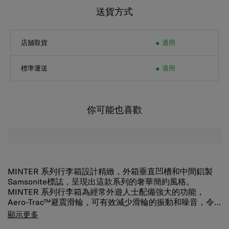
送貨方式
店舖取貨
適用
標準運送
適用
你可能也喜歡
MINTER 系列行李箱設計精緻，外箱垂直凹槽和中間鋁製
Samsonite標誌，呈現出這款系列的奢華簡約風格。
MINTER 系列行李箱為經常外遊人士配備強大的功能，
Aero-Trac™避震滑輪，可有效減少滑輪的振動和噪音，令
行李箱在地面使用時更輕鬆順暢。
MINTER 系列行李箱前方附有掛鉤設計，豐富了行李箱的便
顯示更多
利性。 TSA海關密碼鎖和雙層防盜拉鏈提升了行李箱的安全