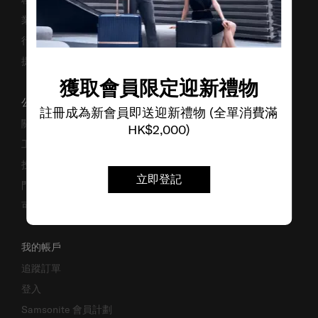
業務諮詢
行李箱搜尋器
提防偽冒網站
獲取會員限定迎新禮物
公司資料
註冊成為新會員即送迎新禮物 (全單消費滿
關於我們
HK$2,000)
工作機會
投資者關係
立即登記
門市位置
可持續發展
我的帳戶
追蹤訂單
登入
Samsonite 會員計劃