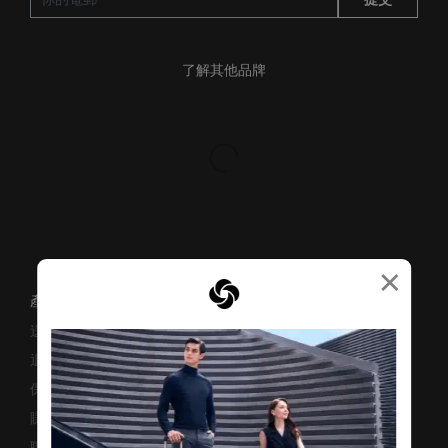
了解其他品牌
×
產品支援/常見問題
送貨安排
退貨與換貨
保修條款及細則
賺取「亞洲萬里通」條款
聯絡我們