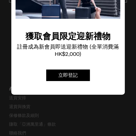
了解其他品牌
獲取會員限定迎新禮物
註冊成為新會員即送迎新禮物 (全單消費滿
HK$2,000)
立即登記
產品支援/常見問題
送貨安排
退貨與換貨
保修條款及細則
賺取「亞洲萬里通」條款
聯絡我們