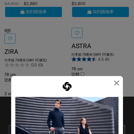
$4,800
$2,880
$3,800
加到購物車
加到購物車
6折
ASTRA
ZIRA
行李箱 76厘米/28吋 (可擴充)
4.5
(4)
行李箱 78厘米/29吋 (可擴充)
0.0
(0)
76 cm
比較
78 cm
×
比較
2
of
2
項目
接收SAMSONITE的最新消息
提交