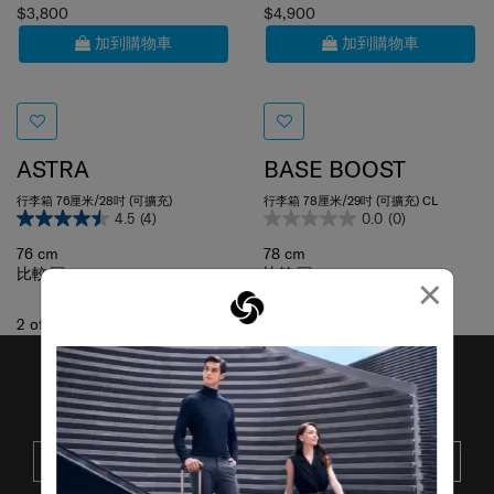
$3,800
$4,900
加到購物車
加到購物車
ASTRA
BASE BOOST
行李箱 76厘米/28吋 (可擴充)
行李箱 78厘米/29吋 (可擴充) CL
4.5
(4)
0.0
(0)
76 cm
78 cm
比較
比較
×
2
of
2
項目
接收SAMSONITE的最新消息
提交