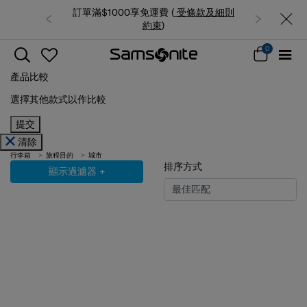
費 (
受條款及細則
夏日限時優惠: 精選行李箱低至6折
束
)
0
產品比較
選擇其他款式以作比較
提交
清除
行李箱
旅程目的
城市
排序方式
顯示過濾器
+