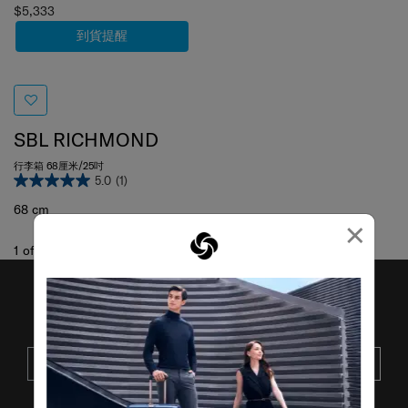
$5,333
到貨提醒
SBL RICHMOND
行李箱 68厘米/25吋
5.0
(1)
68 cm
×
1
of
1
項目
接收SAMSONITE的最新消息
提交