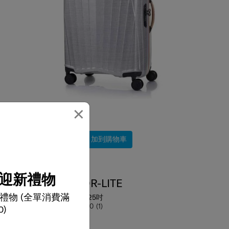
×
選擇顏色
$6,580
加到購物車
迎新禮物
SBL MAJOR-LITE
禮物 (全單消費滿
行李箱 69厘米/25吋
5.0
(1)
0)
69 cm