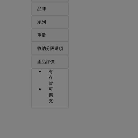
品牌
系列
重量
收納分隔選項
產品評價
有
存
貨
可
擴
充