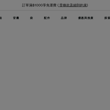
夏日限時優惠: 精選行李箱低至6折
箱
背囊
袋
配件
品牌
優惠與推廣
探