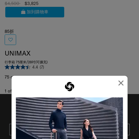
$4,500
$3,825
加到購物車
85折
UNIMAX
行李箱 75厘米/28吋(可擴充)
4.4
(7)
75 cm
×
1
of
1
項目
接收SAMSONITE的最新消息
提交