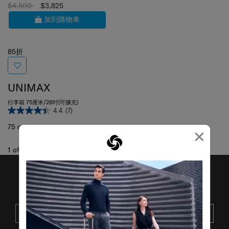
$4,500
$3,825
加到購物車
85折
UNIMAX
行李箱 75厘米/28吋(可擴充)
4.4
(7)
75 cm
×
1
of
1
項目
接收SAMSONITE的最新消息
提交