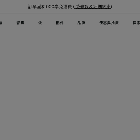
訂單滿$1000享免運費 (
受條款及細則約束
)
箱
背囊
袋
配件
品牌
優惠與推廣
探