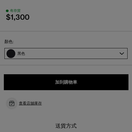
有存貨
$1,300
Select
顏色:
黑色
加到購物車
查看店舖庫存
送貨方式