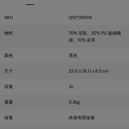
規格
可拆式肩帶
SKU
QV2*09006
隨心所欲地將袋調較至合適您的長度。
後袋
物料
70% 尼龍、20% PU 超細纖
確保重要物品安全且觸手可及。
維、10% 皮革
內部拉鍊口袋和插袋
輕鬆收納整理小物品。
顏色
黑色
Recyclex™提花字母襯裡
布料耐用，由 100% 再生聚酯製成。
尺寸
23.0 x 26.0 x 8.5
cm
容量
3
L
重量
0.5
kg
保養
終身有限保養
本網站顯示的產品尺碼只供參考，實際尺碼可能不同。本網站