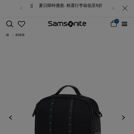
夏日限時優惠: 精選行李箱低至6折
0
袋
斜揹袋