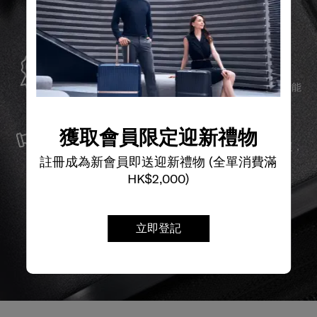
全球保修
Samsonite承諾提供全球保修服務，確保您的旅行裝備能
夠長久伴隨您身邊。
服務與維修
獲取會員限定迎新禮物
我們以最優質的物料製造產品，並提供可靠的服務支援，
確保無論任何情況，您的旅程始終領先一步。
註冊成為新會員即送迎新禮物 (全單消費滿
HK$2,000)
立即登記