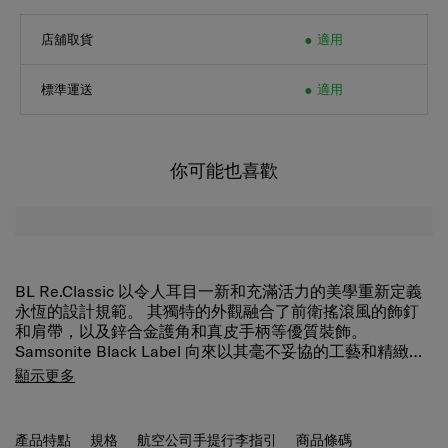
店舖取貨
適用
標準運送
適用
你可能也喜歡
BL Re.Classic 以令人耳目一新和充滿活力的美學重新定義
永恆的設計規範。 其獨特的外觀融合了前衛搖滾風的飾釘
和肩帶，以及鋅合金護角和真皮手柄等優質裝飾。
Samsonite Black Label 向來以其毫不妥協的工藝和精緻程
度而聞名，賦予了令人驚嘆的外觀及內涵。 對於自信且不
高級細節
顯示更多
落俗套的環球旅行者來說，SBL Re.Classic 是最佳的選擇。
金屬部件、拉鍊、帶鉤以及徽標。
皮革手提把
產品特點
規格
航空公司手提行李指引
商品條碼
​享受舒適與奢華的感覺。