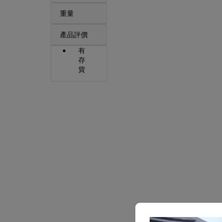
重量
產品評價
有
存
貨