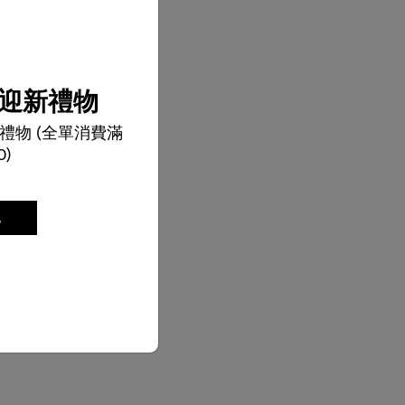
迎新禮物
禮物 (全單消費滿
0)
記