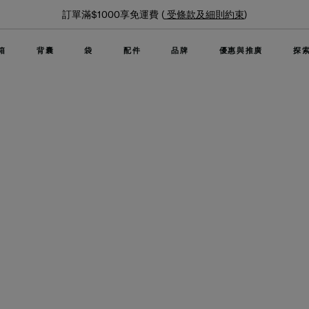
訂單滿$1000享免運費 (
受條款及細則約束
)
箱
背囊
袋
配件
品牌
優惠與推廣
探