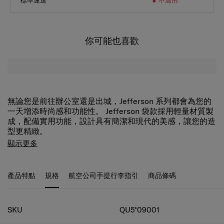
標準運送
不適用
你可能也喜歡
無論您是前往辦公室還是出城，Jefferson 系列都會為您的
一天增添時尚感和功能性。 Jefferson 袋款採用輕量材質製
成，配備實用功能，設計具有簡潔和現代的美感，讓您的造
型更精緻。
Jefferson 超薄公事包採用簡約設計，並配有現代圓邊。 它
顯示更多
有一個拉鍊主隔層，開口寬大，方便存取物品，還有一個可
容納最大15.6 吋手提電腦的專用隔層。帶有磁性按扣的前隔
層與內側和外側的多口袋結合，為工作和外出提供了充足的
產品特點
規格
航空公司手提行李指引
商品條碼
收納選擇。可拆卸、可調節肩帶讓您可以靈活地將其用作單
肩袋或斜揹袋。
規格
SKU
QU5*09001