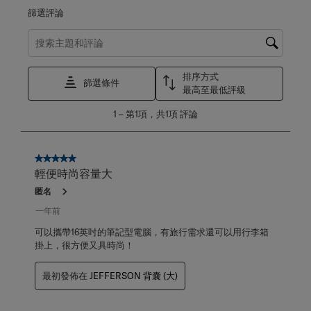
篩選評論
搜尋主題和評論搜尋區域
排序方式
篩選條件
最高至最低評級
1
1
–
第1項，共1項
評論
至
第
1
項，
5星，共5星。
共
輕便時尚容量大
1
匿名
項
評
一年前
論。
可以攜帶16英吋的筆記型電腦，有旅行需求還可以用行李箱
掛上，很方便又具時尚！
最初發佈在
JEFFERSON 背囊 (大)