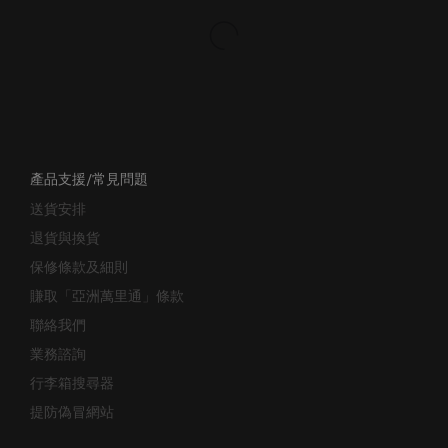
產品支援/常見問題
送貨安排
退貨與換貨
保修條款及細則
賺取「亞洲萬里通」條款
聯絡我們
業務諮詢
行李箱搜尋器
提防偽冒網站