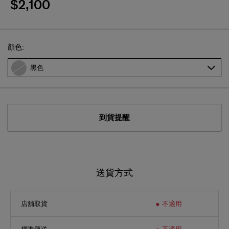
$2,100
Select
顏色:
黑色
到貨提醒
送貨方式
店舖取貨
不適用