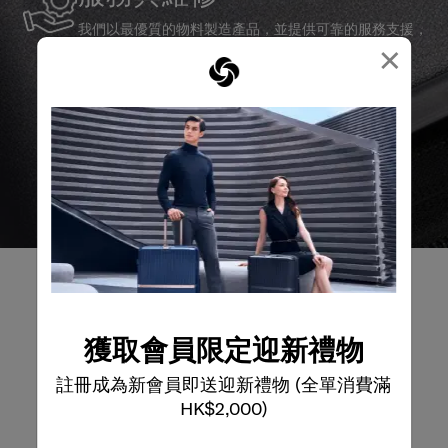
我們以最優質的物料製造產品，並提供可靠的服務支援，
×
確保無論任何情況，您的旅程始終領先一步。
獲取會員限定迎新禮物
產品評論
註冊成為新會員即送迎新禮物 (全單消費滿
HK$2,000)
評論