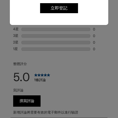
評級快照
立即登記
從下方選擇一行過濾評論。
5星
星級
1
1 個評論帶有 5
4星
星級
0
0 個評論帶有 4
3星
星級
0
0 個評論帶有 3
2星
星級
0
0 個評論帶有 2
1星
星級
0
0 個評論帶有 1
整體評分
5.0
1條評論
寫評論
撰寫評論
新增評論將需要有效的電子郵件以進行驗證