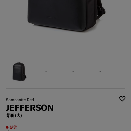
Samsonite Red
JEFFERSON
背囊 (大)
缺貨