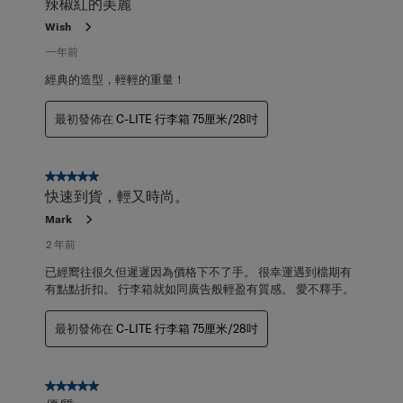
辣椒紅的美麗
Wish
一年前
經典的造型，輕輕的重量！
最初發佈在
C-LITE 行李箱 75厘米/28吋
5星，共5星。
快速到貨，輕又時尚。
Mark
2 年前
已經嚮往很久但遲遲因為價格下不了手。 很幸運遇到檔期有
有點點折扣。 行李箱就如同廣告般輕盈有質感。 愛不釋手。
最初發佈在
C-LITE 行李箱 75厘米/28吋
5星，共5星。