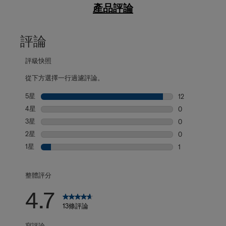
產品評論
評論
評級快照
從下方選擇一行過濾評論。
5星
星級
12
12 個評論帶有 5
4星
星級
0
0 個評論帶有 4
3星
星級
0
0 個評論帶有 3
2星
星級
0
0 個評論帶有 2
1星
星級
1
1 個評論帶有 1 
整體評分
4.7
13條評論
寫評論