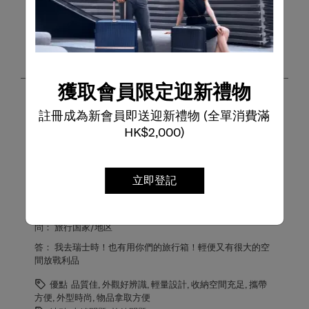
排序方式
篩選條件
最高至最低評級
1
1
–
第8項，共13項
評論
至
第
獲取會員限定迎新禮物
8
項，
5星，共5星。
註冊成為新會員即送迎新禮物 (全單消費滿
共
功能很不錯用
HK$2,000)
13
小潘
項
評
一個月前
論。
我在一個月前陸陸續續購入30寸25寸的！行李箱還有最近購
立即登記
入20寸的！行李箱重量不重！出國買東西可以買多一點的產
品回國
問：
旅行国家/地区
答：
我去瑞士時！也有用你們的旅行箱！輕便又有很大的空
間放戰利品
優點
品質佳, 外觀好辨識, 輕量設計, 收納空間充足, 攜帶
方便, 外型時尚, 物品拿取方便