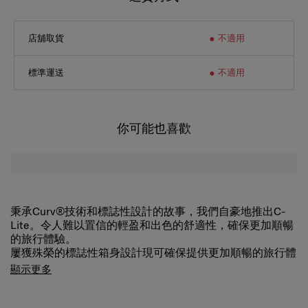
店舖取貨
不適用
標準運送
不適用
你可能也喜歡
秉承Curv®技術和標誌性設計的故事，我們自豪地推出C-
Lite。令人難以置信的輕盈和出色的舒適性，確保更加順暢
的旅行體驗。
屢獲殊榮的標誌性箱身設計現可確保提供更加順暢的旅行體
驗。 加長的雙拉捍和雙滑輪確保了極高的機動性和易用
顯示更多
性。 秉承CURV®編織技術，是C-Lite極致輕盈、堅韌的秘
密，亦是Samsonite獨有的技術。