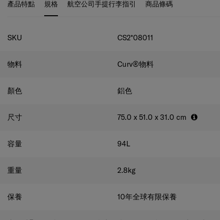
產品特點
規格
航空公司手提行李指引
商品條碼
規格
SKU
CS2*08011
物料
Curv®物料
顏色
鋁色
尺寸
75.0 x 51.0 x 31.0
cm
容量
94
L
重量
2.8
kg
保養
10年全球有限保養