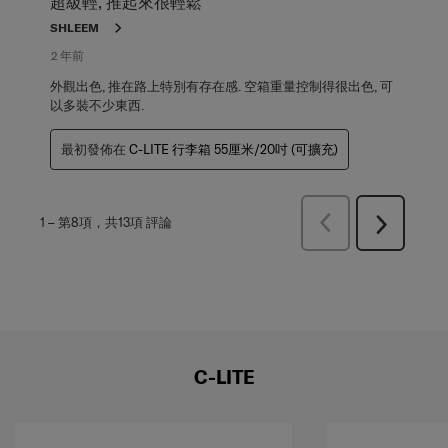
超級輕, 推起來很輕鬆
SHLEEM
2 年前
外觀出色, 推在路上特別有存在感. 空箱重量控制得很出色, 可
以多裝不少東西.
最初發佈在
C-LITE 行李箱 55厘米/20吋 (可擴充)
上
1
–
第8項，共13項
評論
下
一
一
頁
頁
評
評
論
論
C-LITE