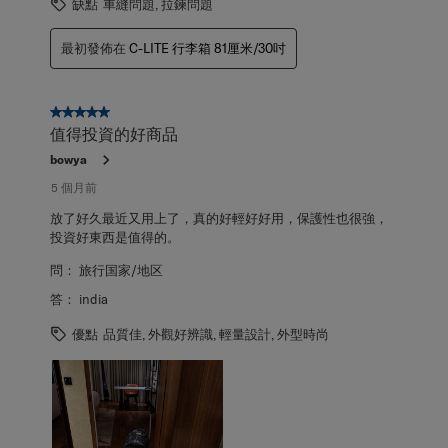
缺點
車縫問題, 拉鍊問題
最初發佈在
C-LITE 行李箱 81厘米/30吋
5星，共5星。
值得投資的好商品
bowya
5 個月前
放了好久最近又用上了，真的好輕好好用，保護性也很強，
投資好東西是值得的。
問：
旅行国家/地区
答：
india
優點
品質佳, 外觀好辨識, 輕量設計, 外型時尚