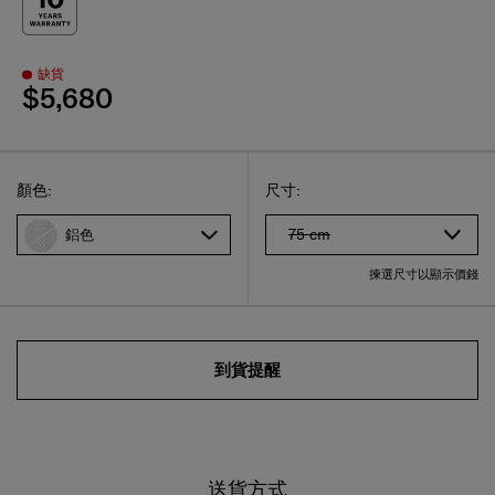
缺貨
$5,680
Select
選擇尺碼
Select
顏色:
尺寸:
75 cm
鋁色
揀選尺寸以顯示價錢
到貨提醒
送貨方式