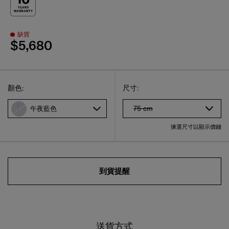
缺貨
$5,680
Select
選擇尺碼
Select
顏色:
尺寸:
75 cm
午夜藍色
揀選尺寸以顯示價錢
到貨提醒
送貨方式