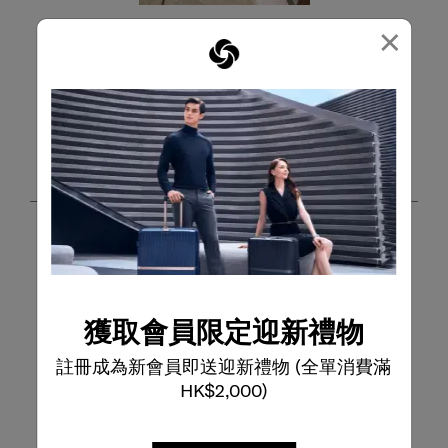
×
篩選評論
搜尋主題和評論搜尋區域
排序方式
篩選條件
最高至最低評級
1
1
–
第8項，共13項
評論
至
第
8
項，
5星，共5星。
共
功能很不錯用
13
小潘
項
評
一個月前
獲取會員限定迎新禮物
論。
我在一個月前陸陸續續購入30寸25寸的！行李箱還有最近購
註冊成為新會員即送迎新禮物 (全單消費滿
入20寸的！行李箱重量不重！出國買東西可以買多一點的產
品回國
HK$2,000)
問：
旅行国家/地区
答：
我去瑞士時！也有用你們的旅行箱！輕便又有很大的空