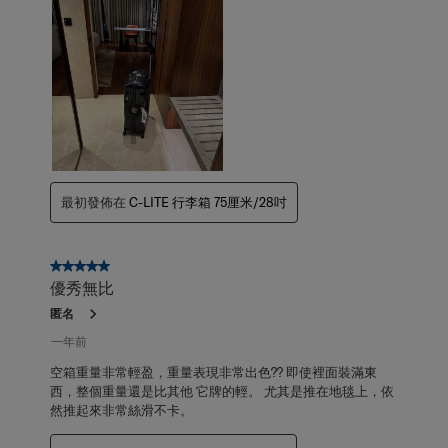
最初發佈在
C-LITE 行李箱 75厘米/28吋
5星，共5星。
優秀無比
匿名
一年前
空箱重量非常輕盈，重量表現非常出色?? 即使裡面裝滿東
西，整個重量還是比其他 它牌的輕。 尤其是推在地毯上，依
然推起來非常絲滑不卡。