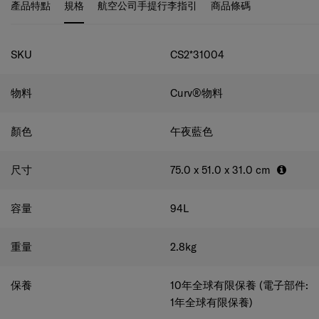
產品特點
規格
航空公司手提行李指引
商品條碼
規格
SKU
CS2*31004
物料
Curv®物料
顏色
午夜藍色
尺寸
75.0 x 51.0 x 31.0
cm
容量
94
L
重量
2.8
kg
保養
10年全球有限保養 (電子部件:
1年全球有限保養)