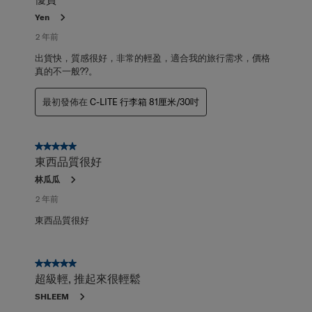
Yen
2 年前
出貨快，質感很好，非常的輕盈，適合我的旅行需求，價格
真的不一般??。
最初發佈在
C-LITE 行李箱 81厘米/30吋
5星，共5星。
東西品質很好
林瓜瓜
2 年前
東西品質很好
5星，共5星。
超級輕, 推起來很輕鬆
SHLEEM