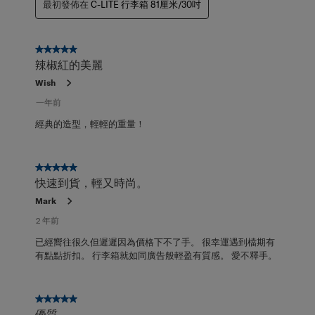
最初發佈在
C-LITE 行李箱 81厘米/30吋
5星，共5星。
辣椒紅的美麗
Wish
一年前
經典的造型，輕輕的重量！
5星，共5星。
快速到貨，輕又時尚。
Mark
2 年前
已經嚮往很久但遲遲因為價格下不了手。 很幸運遇到檔期有
有點點折扣。 行李箱就如同廣告般輕盈有質感。 愛不釋手。
5星，共5星。
優質