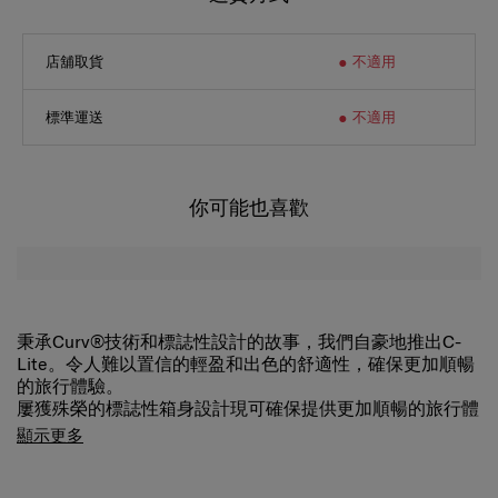
店舖取貨
不適用
標準運送
不適用
你可能也喜歡
秉承Curv®技術和標誌性設計的故事，我們自豪地推出C-
Lite。令人難以置信的輕盈和出色的舒適性，確保更加順暢
的旅行體驗。
屢獲殊榮的標誌性箱身設計現可確保提供更加順暢的旅行體
驗。 加長的雙拉捍和雙滑輪確保了極高的機動性和易用
顯示更多
性。 秉承CURV®編織技術，是C-Lite極致輕盈、堅韌的秘
密，亦是Samsonite獨有的技術。