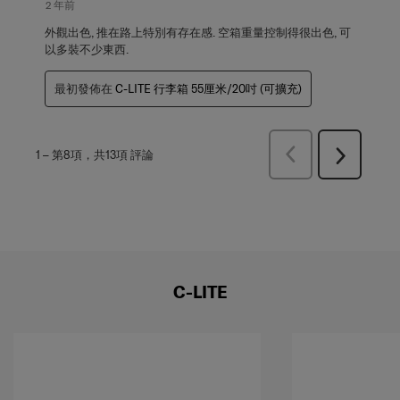
2 年前
外觀出色, 推在路上特別有存在感. 空箱重量控制得很出色, 可
以多裝不少東西.
最初發佈在
C-LITE 行李箱 55厘米/20吋 (可擴充)
上
1
–
第8項，共13項
評論
下
一
一
頁
頁
評
評
論
論
C-LITE