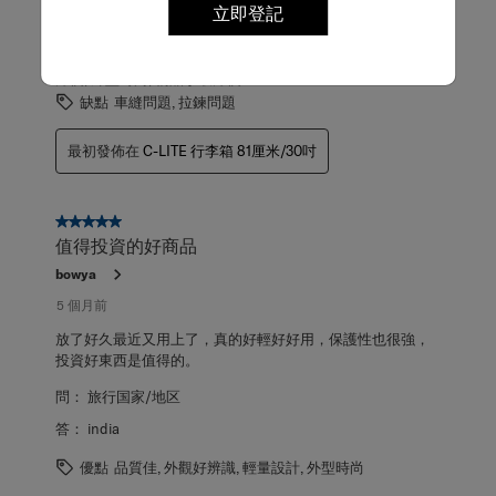
立即登記
間放戰利品
優點
品質佳, 外觀好辨識, 輕量設計, 收納空間充足, 攜帶
方便, 外型時尚, 物品拿取方便
缺點
車縫問題, 拉鍊問題
最初發佈在
C-LITE 行李箱 81厘米/30吋
5星，共5星。
值得投資的好商品
bowya
5 個月前
放了好久最近又用上了，真的好輕好好用，保護性也很強，
投資好東西是值得的。
問：
旅行国家/地区
答：
india
優點
品質佳, 外觀好辨識, 輕量設計, 外型時尚