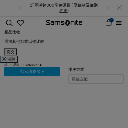
0享免運費 (
受條款及細則
夏日限時優惠: 精選行李箱低至6折
約束
)
0
產品比較
選擇其他款式以作比較
提交
清除
袋
品牌
SAMSONITE
排序方式
顯示過濾器
+