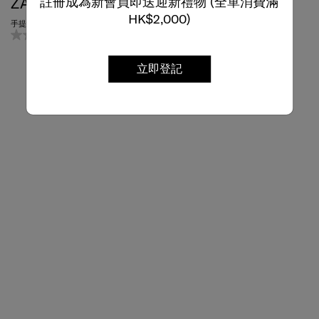
ZALIA 3
KARISSA EVO
註冊成為新會員即送迎新禮物 (全單消費滿
HK$2,000)
手提袋 14.1吋
斜揹袋
0.0
(0)
0.0
(0)
立即登記