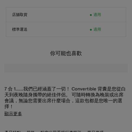
店舖取貨
適用
標準運送
適用
你可能也喜歡
7 合 1……我們已經涵蓋了一切！ Convertible 背囊是您從白
天到夜晚隨身攜帶的絕佳伴侶。 可隨時轉換為晚裝或出席
會議，無論您需要出席什麼場合，這款包都是您唯一的選
擇！
三合一的用途使其成為旅行必備品。 多個拉鍊隔層提供多
顯示更多
個收納空間，將這款行李袋提升到一個新的水平。
產品特點
規格
航空公司手提行李指引
商品條碼