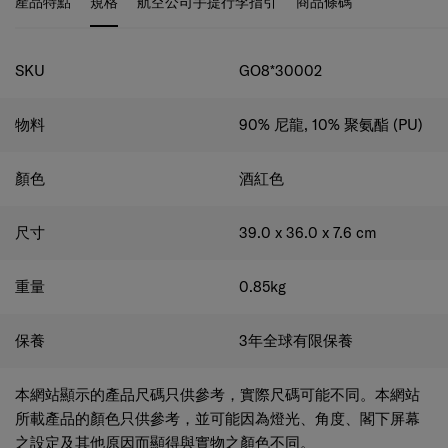
規格
SKU
GO8*30002
物料
90% 尼龍, 10% 聚氨酯 (PU)
顏色
酒紅色
尺寸
39.0 x 36.0 x 7.6
cm
重量
0.85
kg
保養
3年全球有限保養
本網站顯示的產品尺碼只供參考，實際尺碼可能不同。本網站
所載產品的顏色只供參考，並可能因為燈光、角度、閣下屏幕
之設定及其他原因而顯得與實物之顏色不同。