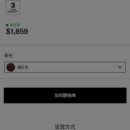
有存貨
$1,859
Select
顏色:
酒紅色
加到購物車
送貨方式