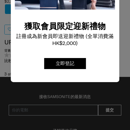
$2,500
加到購物車
獲取會員限定迎新禮物
註冊成為新會員即送迎新禮物 (全單消費滿
URBAN-EYE DLX
HK$2,000)
背囊 15.6 吋 (2口袋)
0.0
(0)
比較
立即登記
3
of
3
項目
接收SAMSONITE的最新消息
提交