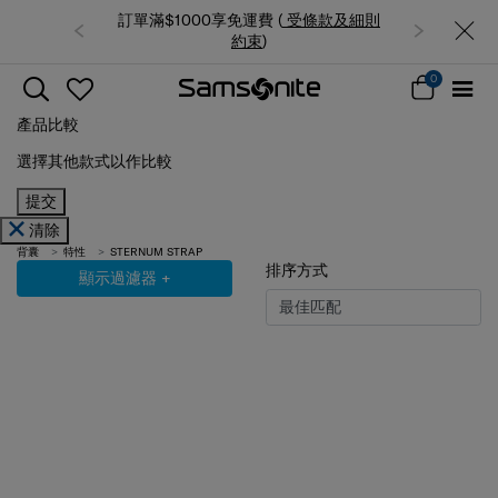
訂單滿$1000享免運費 (
受條款及細則
夏日限時優惠: 精選行李箱
約束
)
0
產品比較
選擇其他款式以作比較
提交
清除
背囊
特性
STERNUM STRAP
排序方式
顯示過濾器
+