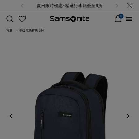
夏日限時優惠: 精選行李箱低至6折
0
背囊
手提電腦背囊 (小)