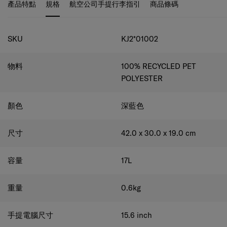
產品特點
規格
航空公司手提行李指引
商品條碼
規格
SKU
KJ2*01002
物料
100% RECYCLED PET
POLYESTER
顏色
深藍色
尺寸
42.0 x 30.0 x 19.0
cm
容量
17
L
重量
0.6
kg
手提電腦尺寸
15.6
inch