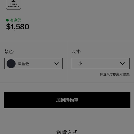
有存貨
$1,580
Select
選擇尺碼
Select
顏色:
尺寸:
小
深藍色
揀選尺寸以顯示價錢
加到購物車
送貨方式