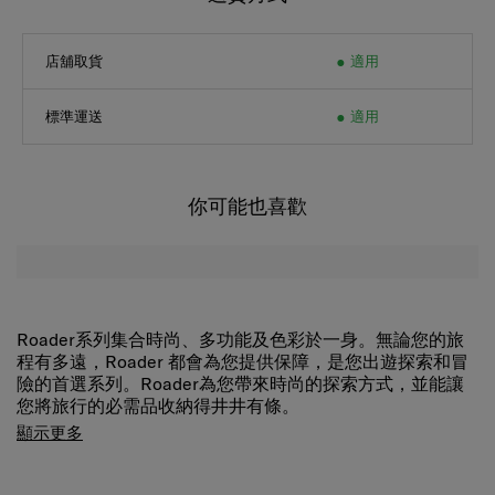
店舖取貨
適用
標準運送
適用
你可能也喜歡
Roader系列集合時尚、多功能及色彩於一身。無論您的旅
程有多遠，Roader 都會為您提供保障，是您出遊探索和冒
險的首選系列。Roader為您帶來時尚的探索方式，並能讓
您將旅行的必需品收納得井井有條。
Roader 採用由 100% 回收 PET 瓶及Recyclex™循環再生技
顯示更多
術製成。