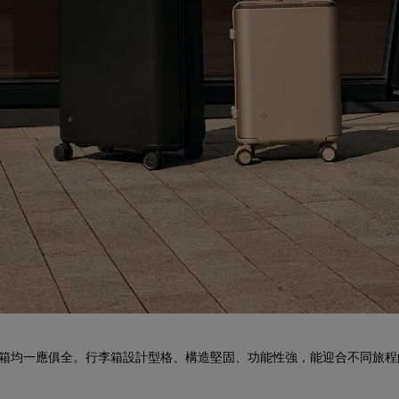
艙行李箱均一應俱全。行李箱設計型格、構造堅固、功能性強，能迎合不同