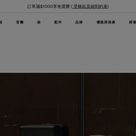
夏日限時優惠: 精選行李箱低至6折
箱
背囊
袋
配件
品牌
優惠與推廣
探