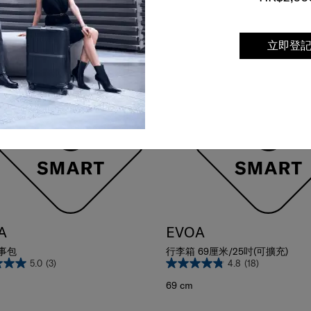
比較
6折
立即登
A
EVOA
事包
行李箱 69厘米/25吋(可擴充)
5.0
(3)
4.8
(18)
69 cm