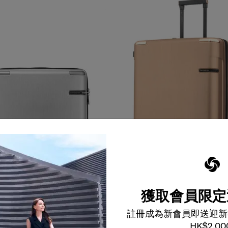
獲取會員限定
顏色
選擇顏色
註冊成為新會員即送迎新
0
$2,148
$3,980
$2,388
HK$2,00
加到購物車
加到購物車