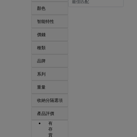
顏色
智能特性
價錢
種類
品牌
系列
重量
收納分隔選項
產品評價
有
存
貨