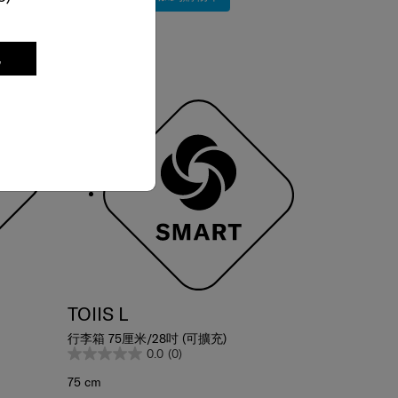
比較
7折
記
網店限定
TOIIS L
行李箱 75厘米/28吋 (可擴充)
0.0
(0)
75 cm