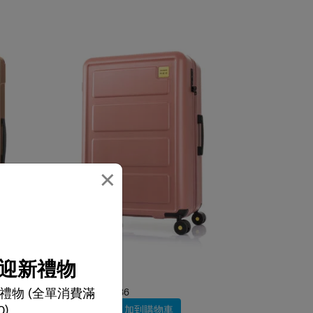
×
迎新禮物
選擇顏色
禮物 (全單消費滿
$2,980
$2,086
0)
加到購物車