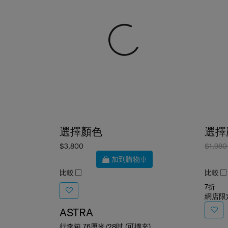
選擇顏色
選擇
$3,800
$1,98
加到購物車
比較
比較
7折
網店限
ASTRA
行李箱 76厘米/28吋 (可擴充)