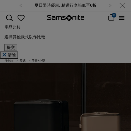
夏日限時優惠: 精選行李箱低至6折
0
產品比較
選擇其他款式以作比較
提交
清除
行李箱
尺碼
手提/小型