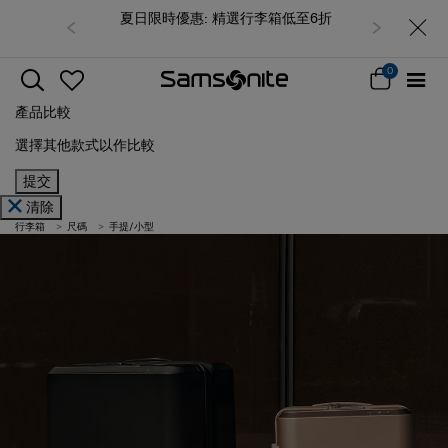
夏日限時優惠: 精選行李箱低至6折
0
產品比較
選擇其他款式以作比較
提交
清除
行李箱
尺碼
手提/小型