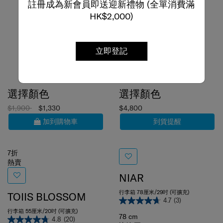
註冊成為新會員即送迎新禮物 (全單消費滿
HK$2,000)
立即登記
選擇顏色
選擇顏色
$1,900
$1,330
$4,800
加到購物車
到貨提醒
7折
熱賣
NIAR
行李箱 78厘米/29吋 (可擴充)
TOIIS BLOSSOM
4.7
(3)
行李箱 55厘米/20吋 (可擴充)
78 cm
4.8
(20)
比較