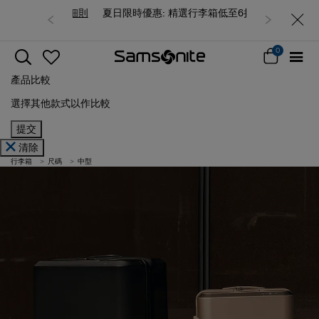
夏日限時優惠: 精選行李箱低至6折
0
產品比較
選擇其他款式以作比較
提交
清除
行李箱
尺碼
中型