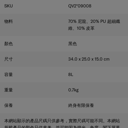
SKU
QV2*09008
隨心所欲地將袋調較至合適您的長度。
寬闊主隔層開口
物料
70% 尼龍、20% PU 超細纖
輕鬆收納和存取您的物品。
維、10% 皮革
內部拉鍊口袋和插袋
輕鬆收納整理小物品。
顏色
黑色
有襯墊的平板電腦隔層
可安全容納最大 10.1 吋的平板電腦。
尺寸
34.0 x 25.0 x 15.0
cm
小前袋
方便存放常用物品。
容量
8
L
Recyclex™提花字母襯裡
​​布料耐用，由 100% 再生聚酯製成。
重量
0.7
kg
保養
終身有限保養
本網站顯示的產品尺碼只供參考，實際尺碼可能不同。本網站
所載產品的顏色只供參考，並可能因為燈光、角度、閣下屏幕