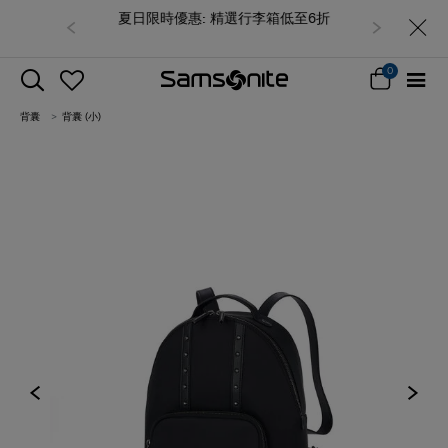
夏日限時優惠: 精選行李箱低至6折
0
背囊
背囊 (小)