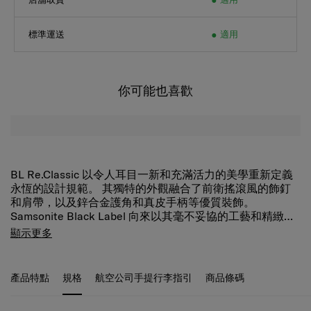
標準運送
適用
你可能也喜歡
BL Re.Classic 以令人耳目一新和充滿活力的美學重新定義
永恆的設計規範。 其獨特的外觀融合了前衛搖滾風的飾釘
和肩帶，以及鋅合金護角和真皮手柄等優質裝飾。
Samsonite Black Label 向來以其毫不妥協的工藝和精緻程
度而聞名，賦予了令人驚嘆的外觀及內涵。 對於自信且不
高級細節
顯示更多
落俗套的環球旅行者來說，SBL Re.Classic 是最佳的選擇。
金屬部件、拉鍊、帶鉤以及徽標。
皮革手提把
產品特點
規格
航空公司手提行李指引
商品條碼
​享受舒適與奢華的感覺。
規格
可拆式肩帶