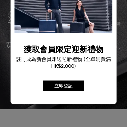
全球保修
Samsonite承諾提供全球保修服務，確保您的旅行裝備能
夠長久伴隨您身邊。
服務與維修
我們以最優質的物料製造產品，並提供可靠的服務支援，
獲取會員限定迎新禮物
確保無論任何情況，您的旅程始終領先一步。
註冊成為新會員即送迎新禮物 (全單消費滿
HK$2,000)
立即登記