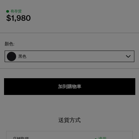
有存貨
$1,980
Select
顏色:
黑色
加到購物車
送貨方式
店舖取貨
適用