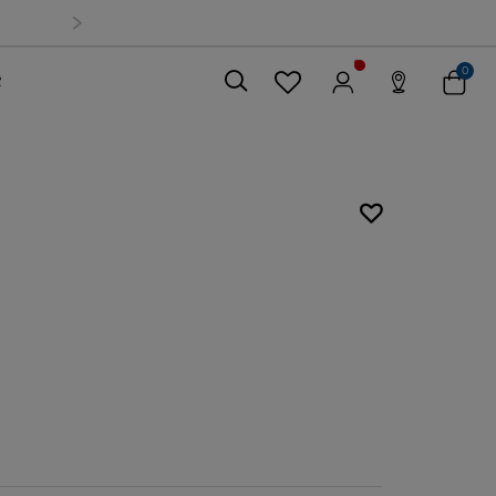
0
索
關閉