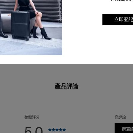
援，確保無論任何情
立即登
產品評論
整體評分
寫評論
5.0
撰寫