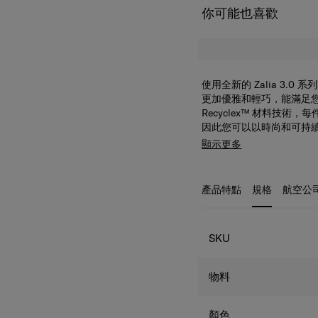
你可能也喜歡
使用全新的 Zalia 3
更加優雅和輕巧，能滿足
Recyclex™ 材料技術，每
因此您可以以時尚和可持
Zalia 3.0 背囊 1
顯示更多
納及整理名片、筆記本、
層。頂部提手柄可讓您把
讓您輕鬆地將背囊固定在
產品特點
規格
航空公
規格
SKU
物料
顏色