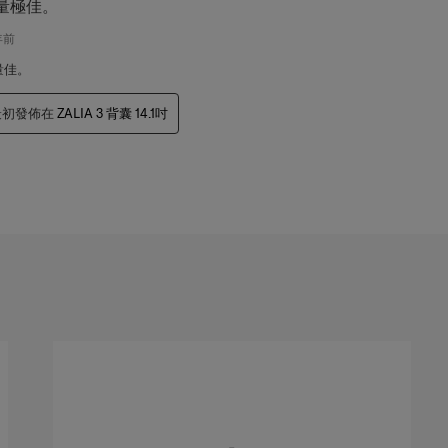
量極佳。
年前
量佳。
最初發佈在
ZALIA 3 背囊 14.1吋