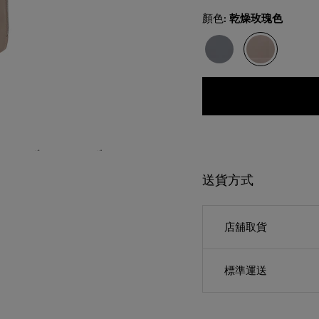
Select
顏色:
乾燥玫瑰色
送貨方式
店舖取貨
標準運送