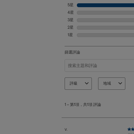
5星
星級
4星
星級
3星
星級
2星
星級
1星
星級
篩選評論
搜尋主題和評論搜尋區域
評級
地域
1
至
1
–
第1項，共1項
評論
第
1
項，
共
1
5
V.