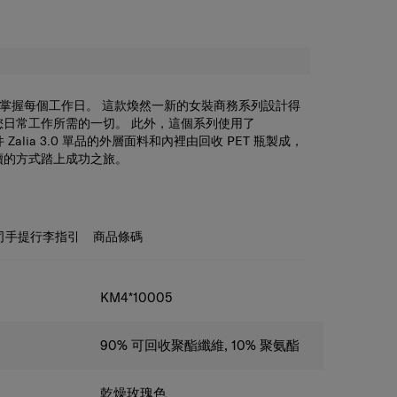
.0 系列掌握每個工作日。 這款煥然一新的女裝商務系列設計得
您日常工作所需的一切。 此外，這個系列使用了
件 Zalia 3.0 單品的外層面料和內裡由回收 PET 瓶製成，
續的方式踏上成功之旅。
4.1 吋收納空間寬敞，可容納手提電腦和平板電腦，內部隔層可收
手提電話和其他商務物品。背囊的外面還有水樽收納隔
背囊掛起來，提供另一種的攜帶方式。背面的智能套可以
行李箱上。
司手提行李指引
商品條碼
KM4*10005
90% 可回收聚酯纖維, 10% 聚氨酯
乾燥玫瑰色