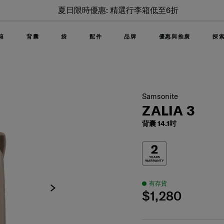
夏日限時優惠: 精選行李箱低至6折
箱
背囊
袋
配件
品牌
優惠與推廣
探
Samsonite
ZALIA 3
背囊 14.1吋
有存貨
$1,280