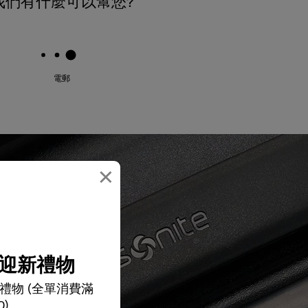
我們有什麼可以幫您?
電郵
×
迎新禮物
禮物 (全單消費滿
0)