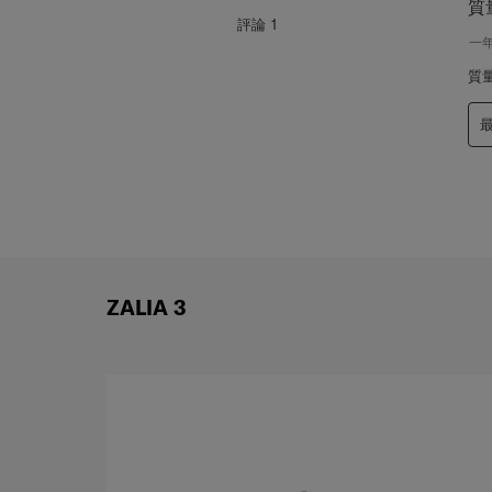
項
質
評
評論
1
論。
一
質
ZALIA 3